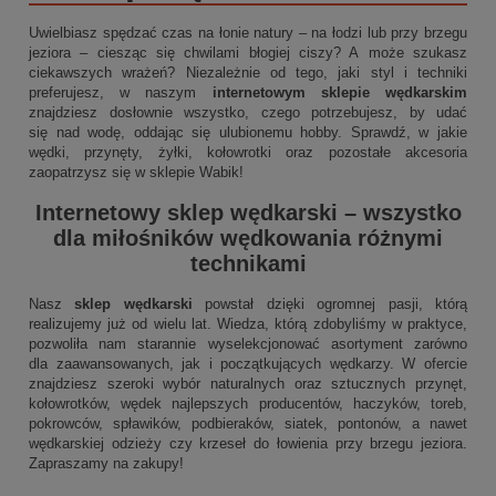
Uwielbiasz spędzać czas na łonie natury – na łodzi lub przy brzegu
jeziora – ciesząc się chwilami błogiej ciszy? A może szukasz
ciekawszych wrażeń? Niezależnie od tego, jaki styl i techniki
preferujesz, w naszym
internetowym sklepie wędkarskim
znajdziesz dosłownie wszystko, czego potrzebujesz, by udać
się nad wodę, oddając się ulubionemu hobby. Sprawdź, w jakie
wędki, przynęty, żyłki, kołowrotki oraz pozostałe akcesoria
zaopatrzysz się w sklepie Wabik!
Internetowy sklep wędkarski
– wszystko
dla miłośników wędkowania różnymi
technikami
Nasz
sklep wędkarski
powstał dzięki ogromnej pasji, którą
realizujemy już od wielu lat. Wiedza, którą zdobyliśmy w praktyce,
pozwoliła nam starannie wyselekcjonować asortyment zarówno
dla zaawansowanych, jak i początkujących wędkarzy. W ofercie
znajdziesz szeroki wybór naturalnych oraz sztucznych przynęt,
kołowrotków, wędek najlepszych producentów, haczyków, toreb,
pokrowców, spławików, podbieraków, siatek, pontonów, a nawet
wędkarskiej odzieży czy krzeseł do łowienia przy brzegu jeziora.
Zapraszamy na zakupy!