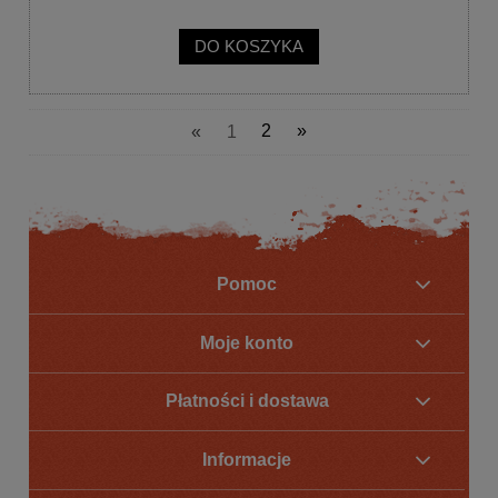
DO KOSZYKA
«
1
2
»
Pomoc
Moje konto
Płatności i dostawa
Informacje