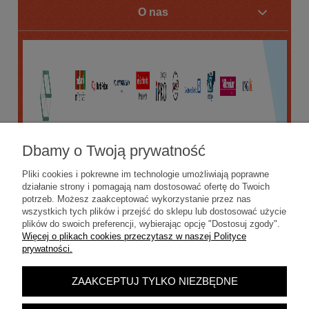
O nas
Dbamy o Twoją prywatność
Pliki cookies i pokrewne im technologie umożliwiają poprawne
działanie strony i pomagają nam dostosować ofertę do Twoich
potrzeb. Możesz zaakceptować wykorzystanie przez nas
wszystkich tych plików i przejść do sklepu lub dostosować użycie
plików do swoich preferencji, wybierając opcję "Dostosuj zgody".
Więcej o plikach cookies przeczytasz w naszej Polityce
prywatności.
ZAAKCEPTUJ TYLKO NIEZBĘDNE
POKAŻ PEŁNĄ WERSJĘ STRONY
Sklep internetowy Shoper.pl