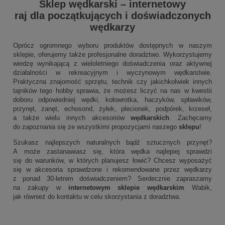
Sklep wędkarski
–
internetowy
raj dla początkujących i doświadczonych
wędkarzy
Oprócz ogromnego wyboru produktów dostępnych w naszym
sklepie, oferujemy także profesjonalne doradztwo. Wykorzystujemy
wiedzę wynikającą z wieloletniego doświadczenia oraz aktywnej
działalności w rekreacyjnym i wyczynowym wędkarstwie.
Praktyczna znajomość sprzętu, technik czy jakichkolwiek innych
tajników tego hobby sprawia, że możesz liczyć na nas w kwestii
doboru odpowiedniej wędki, kołowrotka, haczyków, spławików,
przynęt, zanęt, echosond, żyłek, plecionek, podpórek, krzeseł,
a także wielu innych akcesoriów
wędkarskich
. Zachęcamy
do zapoznania się ze wszystkimi propozycjami naszego
sklepu
!
Szukasz najlepszych naturalnych bądź sztucznych przynęt?
A może zastanawiasz się, która wędka najlepiej sprawdzi
się do warunków, w których planujesz łowić? Chcesz wyposażyć
się w akcesoria sprawdzone i rekomendowane przez wędkarzy
z ponad 30-letnim doświadczeniem? Serdecznie zapraszamy
na zakupy w
internetowym sklepie wędkarskim
Wabik,
jak również do kontaktu w celu skorzystania z doradztwa.