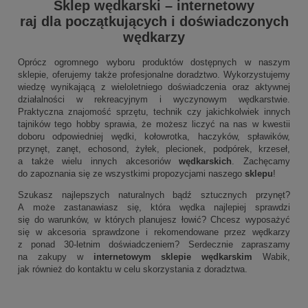
Sklep wędkarski
–
internetowy
raj dla początkujących i doświadczonych
wędkarzy
Oprócz ogromnego wyboru produktów dostępnych w naszym
sklepie, oferujemy także profesjonalne doradztwo. Wykorzystujemy
wiedzę wynikającą z wieloletniego doświadczenia oraz aktywnej
działalności w rekreacyjnym i wyczynowym wędkarstwie.
Praktyczna znajomość sprzętu, technik czy jakichkolwiek innych
tajników tego hobby sprawia, że możesz liczyć na nas w kwestii
doboru odpowiedniej wędki, kołowrotka, haczyków, spławików,
przynęt, zanęt, echosond, żyłek, plecionek, podpórek, krzeseł,
a także wielu innych akcesoriów
wędkarskich
. Zachęcamy
do zapoznania się ze wszystkimi propozycjami naszego
sklepu
!
Szukasz najlepszych naturalnych bądź sztucznych przynęt?
A może zastanawiasz się, która wędka najlepiej sprawdzi
się do warunków, w których planujesz łowić? Chcesz wyposażyć
się w akcesoria sprawdzone i rekomendowane przez wędkarzy
z ponad 30-letnim doświadczeniem? Serdecznie zapraszamy
na zakupy w
internetowym sklepie wędkarskim
Wabik,
jak również do kontaktu w celu skorzystania z doradztwa.