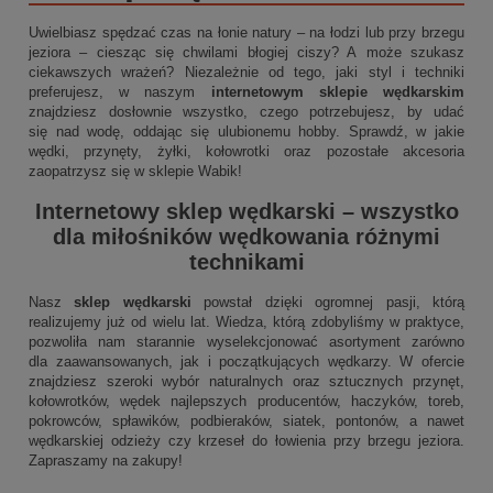
Uwielbiasz spędzać czas na łonie natury – na łodzi lub przy brzegu
jeziora – ciesząc się chwilami błogiej ciszy? A może szukasz
ciekawszych wrażeń? Niezależnie od tego, jaki styl i techniki
preferujesz, w naszym
internetowym sklepie wędkarskim
znajdziesz dosłownie wszystko, czego potrzebujesz, by udać
się nad wodę, oddając się ulubionemu hobby. Sprawdź, w jakie
wędki, przynęty, żyłki, kołowrotki oraz pozostałe akcesoria
zaopatrzysz się w sklepie Wabik!
Internetowy sklep wędkarski
– wszystko
dla miłośników wędkowania różnymi
technikami
Nasz
sklep wędkarski
powstał dzięki ogromnej pasji, którą
realizujemy już od wielu lat. Wiedza, którą zdobyliśmy w praktyce,
pozwoliła nam starannie wyselekcjonować asortyment zarówno
dla zaawansowanych, jak i początkujących wędkarzy. W ofercie
znajdziesz szeroki wybór naturalnych oraz sztucznych przynęt,
kołowrotków, wędek najlepszych producentów, haczyków, toreb,
pokrowców, spławików, podbieraków, siatek, pontonów, a nawet
wędkarskiej odzieży czy krzeseł do łowienia przy brzegu jeziora.
Zapraszamy na zakupy!