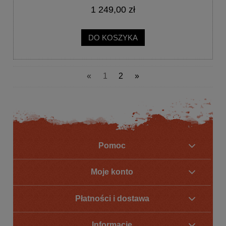
1 249,00 zł
DO KOSZYKA
«
1
2
»
Pomoc
Moje konto
Płatności i dostawa
Informacje