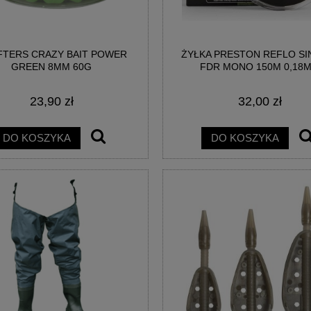
TERS CRAZY BAIT POWER
ŻYŁKA PRESTON REFLO SI
AINBOW EGG WAFTERS
BIG POISON EGG WAFTERS -
GREEN 8MM 60G
FDR MONO 150M 0,18
EGGESTREME
EGGESTREME FISHING
23,90 zł
32,00 zł
21,00 zł
21,00 zł
DO KOSZYKA
DO KOSZYKA
DO KOSZYKA
DO KOSZYKA