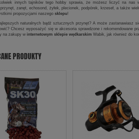
kolwiek innych tajników tego hobby sprawia, że możesz liczyć na nas w
 przynęt, zanęt, echosond, żyłek, plecionek, podpórek, krzeseł, a także wi
ystkimi propozycjami naszego
sklepu
!
jlepszych naturalnych bądź sztucznych przynęt? A może zastanawiasz się,
łowić? Chcesz wyposażyć się w akcesoria sprawdzone i rekomendowane pr
y na zakupy w
internetowym sklepie wędkarskim
Wabik, jak również do kon
CANE PRODUKTY