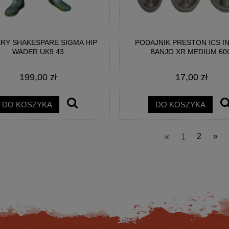
RY SHAKESPARE SIGMA HIP
PODAJNIK PRESTON ICS IN
WADER UK9 43
BANJO XR MEDIUM 60
199,00 zł
17,00 zł
MA 8K FEEDER 330CM 45GR
KOŁOWROTEK SPRO DSX 4000 RE
2SEC
DO KOSZYKA
DO KOSZYKA
522,07 zł
221,76 zł
«
1
2
»
na regularna:
629,00 zł
Cena regularna:
264,00 zł
jniższa cena:
522,07 zł
Najniższa cena:
264,00 zł
DO KOSZYKA
DO KOSZYKA