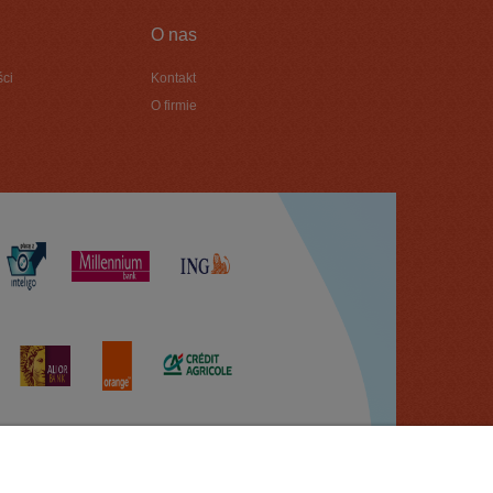
O nas
ści
Kontakt
O firmie