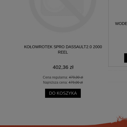
WODE
-PIT 6000
KOŁOWROTEK SPRO DASSAULT2.0 2000
WĘDKA OKU
REEL
402,36 zł
 zł
Cena regularna:
479,00 zł
Ce
 zł
Najniższa cena:
479,00 zł
Na
DO KOSZYKA