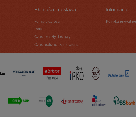
Płatności i dostawa
Informacje
Formy płatności
Polityka prywatno
Raty
Czas i koszty dostawy
Czas realizacji zamówienia