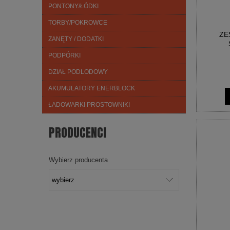
PONTONY/ŁÓDKI
TORBY/POKROWCE
ZE
ZANĘTY / DODATKI
PODPÓRKI
DZIAŁ PODLODOWY
AKUMULATORY ENERBLOCK
ŁADOWARKI PROSTOWNIKI
PRODUCENCI
Wybierz producenta