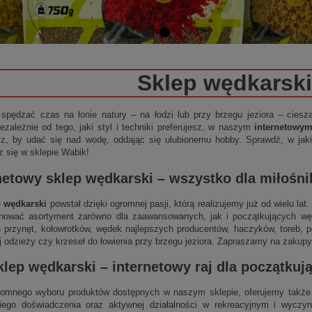
Sklep wędkarski
 spędzać czas na łonie natury – na łodzi lub przy brzegu jeziora – cies
ezależnie od tego, jaki styl i techniki preferujesz, w naszym
internetowy
sz, by udać się nad wodę, oddając się ulubionemu hobby. Sprawdź, w jakie
z się w sklepie Wabik!
netowy sklep wędkarski
– wszystko dla miłośn
p wędkarski
powstał dzięki ogromnej pasji, którą realizujemy już od wielu la
nować asortyment zarówno dla zaawansowanych, jak i początkujących wędk
 przynęt, kołowrotków, wędek najlepszych producentów, haczyków, toreb, p
j odzieży czy krzeseł do łowienia przy brzegu jeziora. Zapraszamy na zakupy
klep wędkarski
–
internetowy
raj dla początku
omnego wyboru produktów dostępnych w naszym sklepie, oferujemy także 
niego doświadczenia oraz aktywnej działalności w rekreacyjnym i wycz