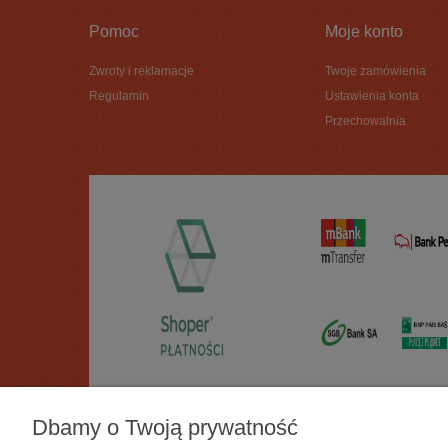
Pomoc
Moje konto
Zwroty i reklamacje
Twoje zamówienia
Regulamin
Ustawienia konta
Przechowalnia
Dbamy o Twoją prywatność