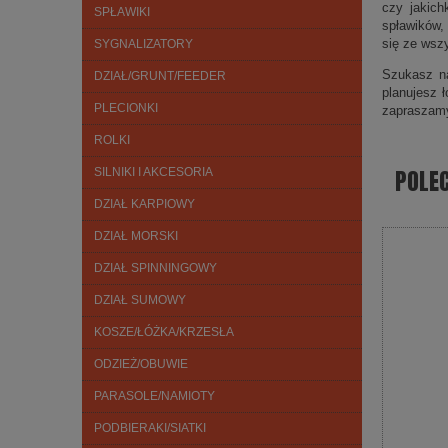
czy jakich
SPŁAWIKI
spławików,
się ze wsz
SYGNALIZATORY
Szukasz na
DZIAŁ/GRUNT/FEEDER
planujesz 
PLECIONKI
zapraszam
ROLKI
POLE
SILNIKI I AKCESORIA
DZIAŁ KARPIOWY
DZIAŁ MORSKI
DZIAŁ SPINNINGOWY
DZIAŁ SUMOWY
KOSZE/ŁÓŻKA/KRZESŁA
ODZIEŻ/OBUWIE
PARASOLE/NAMIOTY
PODBIERAKI/SIATKI