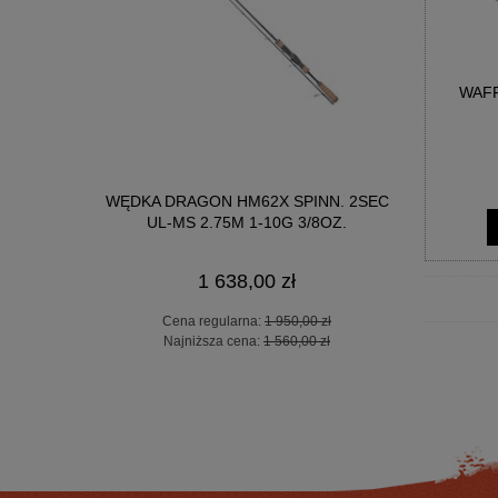
WAFF
WĘDKA OKU
DER 360CM
WĘDKA DRAGON HM62X SPINN. 2SEC
300
UL-MS 2.75M 1-10G 3/8OZ.
1 638,00 zł
Ce
 zł
Cena regularna:
1 950,00 zł
Na
 zł
Najniższa cena:
1 560,00 zł