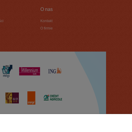
O nas
ści
Kontakt
O firmie