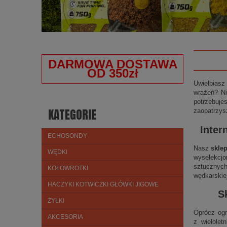
DARMOWA DOSTAWA
OD 350zł
Uwielbiasz
wrażeń? Ni
potrzebuje
KATEGORIE
zaopatrzys
Inter
ECHOSONDY
Nasz
skle
WĘDKI
wyselekcjo
sztucznych
KOŁOWROTKI
wędkarskie
HACZYKI KOTWICZKI GŁÓWKI JIGOWE
S
ŻYŁKI
Oprócz ogr
AKCESORIA
z wielolet