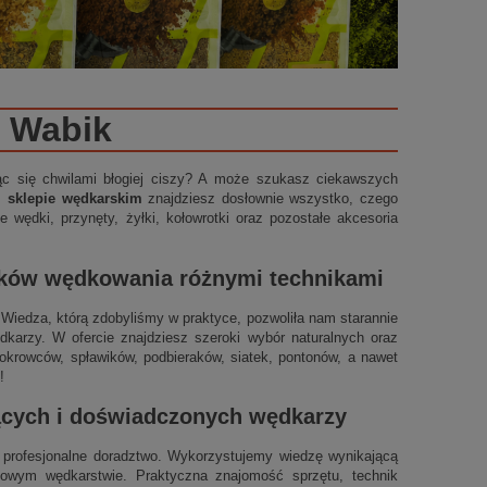
Wabik
ząc się chwilami błogiej ciszy? A może szukasz ciekawszych
m sklepie wędkarskim
znajdziesz dosłownie wszystko, czego
 wędki, przynęty, żyłki, kołowrotki oraz pozostałe akcesoria
ików wędkowania różnymi technikami
t. Wiedza, którą zdobyliśmy w praktyce, pozwoliła nam starannie
arzy. W ofercie znajdziesz szeroki wybór naturalnych oraz
okrowców, spławików, podbieraków, siatek, pontonów, a nawet
!
jących i doświadczonych wędkarzy
profesjonalne doradztwo. Wykorzystujemy wiedzę wynikającą
ynowym wędkarstwie. Praktyczna znajomość sprzętu, technik