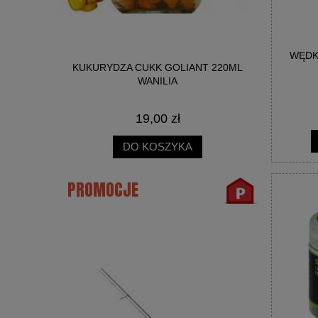
WĘDK
NICA SŁOIK
KUKURYDZA CUKK GOLIANT 220ML
BIG R
WANILIA
19,00 zł
DO KOSZYKA
PROMOCJE