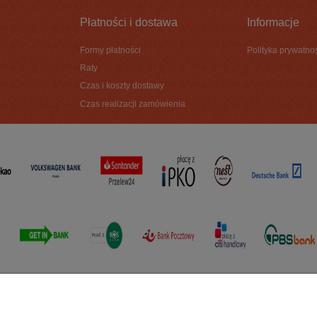
Płatności i dostawa
Informacje
Formy płatności
Polityka prywatno
Raty
Czas i koszty dostawy
Czas realizacji zamówienia