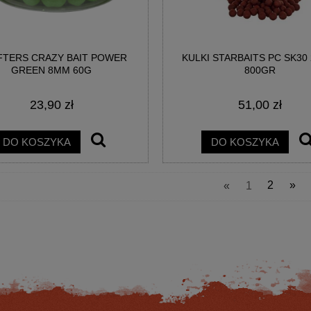
TERS CRAZY BAIT POWER
KULKI STARBAITS PC SK30
GREEN 8MM 60G
800GR
23,90 zł
51,00 zł
MA CUSTOM BLACK FEEDER
WĘDKA DRAGON HM62X SPINN 2SEC
CM UP TO 80G 3SEC
XF 2.45M 3-15G 1/2OZ
DO KOSZYKA
DO KOSZYKA
248,17 zł
1 596,00 zł
«
1
2
»
na regularna:
299,00 zł
Cena regularna:
1 900,00 zł
jniższa cena:
299,00 zł
Najniższa cena:
1 520,00 zł
DO KOSZYKA
DO KOSZYKA