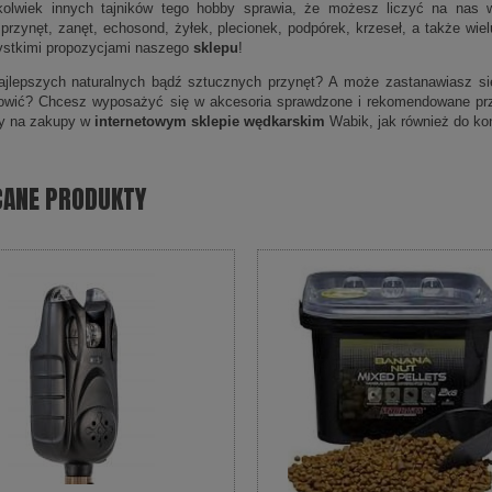
kolwiek innych tajników tego hobby sprawia, że możesz liczyć na nas w
 przynęt, zanęt, echosond, żyłek, plecionek, podpórek, krzeseł, a także wi
ystkimi propozycjami naszego
sklepu
!
jlepszych naturalnych bądź sztucznych przynęt? A może zastanawiasz się,
łowić? Chcesz wyposażyć się w akcesoria sprawdzone i rekomendowane pr
y na zakupy w
internetowym sklepie wędkarskim
Wabik, jak również do kon
CANE PRODUKTY