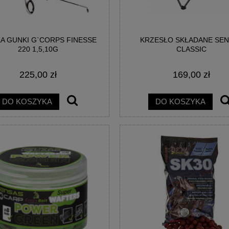
A GUNKI G`CORPS FINESSE
KRZESŁO SKŁADANE SE
AINBOW EGG WAFTERS
BIG POISON EGG WAFTERS -
220 1,5,10G
CLASSIC
EGGESTREME
EGGESTREME FISHING
225,00 zł
169,00 zł
21,00 zł
21,00 zł
DO KOSZYKA
DO KOSZYKA
DO KOSZYKA
DO KOSZYKA