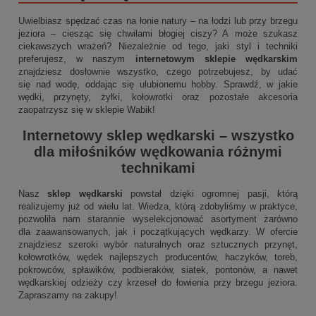
Uwielbiasz spędzać czas na łonie natury – na łodzi lub przy brzegu
jeziora – ciesząc się chwilami błogiej ciszy? A może szukasz
ciekawszych wrażeń? Niezależnie od tego, jaki styl i techniki
preferujesz, w naszym
internetowym sklepie wędkarskim
znajdziesz dosłownie wszystko, czego potrzebujesz, by udać
się nad wodę, oddając się ulubionemu hobby. Sprawdź, w jakie
wędki, przynęty, żyłki, kołowrotki oraz pozostałe akcesoria
zaopatrzysz się w sklepie Wabik!
Internetowy sklep wędkarski
– wszystko
dla miłośników wędkowania różnymi
technikami
Nasz
sklep wędkarski
powstał dzięki ogromnej pasji, którą
realizujemy już od wielu lat. Wiedza, którą zdobyliśmy w praktyce,
pozwoliła nam starannie wyselekcjonować asortyment zarówno
dla zaawansowanych, jak i początkujących wędkarzy. W ofercie
znajdziesz szeroki wybór naturalnych oraz sztucznych przynęt,
kołowrotków, wędek najlepszych producentów, haczyków, toreb,
pokrowców, spławików, podbieraków, siatek, pontonów, a nawet
wędkarskiej odzieży czy krzeseł do łowienia przy brzegu jeziora.
Zapraszamy na zakupy!