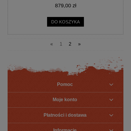
879,00 zł
DO KOSZYKA
«
1
2
»
Pomoc
Moje konto
Płatności i dostawa
Informacje