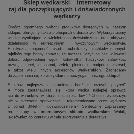
Sklep wędkarski
–
internetowy
raj dla początkujących i doświadczonych
wędkarzy
Oprócz ogromnego wyboru produktów dostępnych w naszym
sklepie, oferujemy także profesjonalne doradztwo. Wykorzystujemy
wiedzę wynikającą z wieloletniego doświadczenia oraz aktywnej
działalności w rekreacyjnym i wyczynowym wędkarstwie.
Praktyczna znajomość sprzętu, technik czy jakichkolwiek innych
tajników tego hobby sprawia, że możesz liczyć na nas w kwestii
doboru odpowiedniej wędki, kołowrotka, haczyków, spławików,
przynęt, zanęt, echosond, żyłek, plecionek, podpórek, krzeseł,
a także wielu innych akcesoriów
wędkarskich
. Zachęcamy
do zapoznania się ze wszystkimi propozycjami naszego
sklepu
!
Szukasz najlepszych naturalnych bądź sztucznych przynęt?
A może zastanawiasz się, która wędka najlepiej sprawdzi
się do warunków, w których planujesz łowić? Chcesz wyposażyć
się w akcesoria sprawdzone i rekomendowane przez wędkarzy
z ponad 30-letnim doświadczeniem? Serdecznie zapraszamy
na zakupy w
internetowym sklepie wędkarskim
Wabik,
jak również do kontaktu w celu skorzystania z doradztwa.