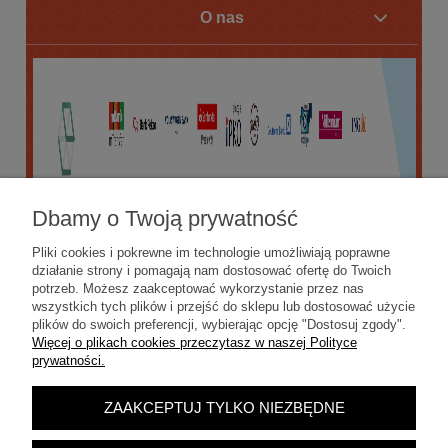
O nas
Dbamy o Twoją prywatność
Pliki cookies i pokrewne im technologie umożliwiają poprawne
działanie strony i pomagają nam dostosować ofertę do Twoich
potrzeb. Możesz zaakceptować wykorzystanie przez nas
wszystkich tych plików i przejść do sklepu lub dostosować użycie
plików do swoich preferencji, wybierając opcję "Dostosuj zgody".
Więcej o plikach cookies przeczytasz w naszej Polityce
prywatności.
ZAAKCEPTUJ TYLKO NIEZBĘDNE
POKAŻ PEŁNĄ WERSJĘ STRONY
Sklep internetowy Shoper.pl