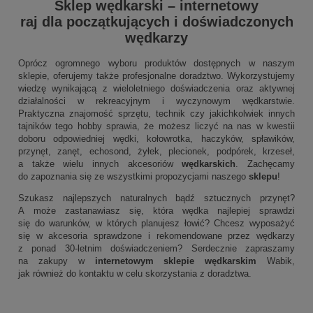
Sklep wędkarski
–
internetowy
raj dla początkujących i doświadczonych
wędkarzy
Oprócz ogromnego wyboru produktów dostępnych w naszym
sklepie, oferujemy także profesjonalne doradztwo. Wykorzystujemy
wiedzę wynikającą z wieloletniego doświadczenia oraz aktywnej
działalności w rekreacyjnym i wyczynowym wędkarstwie.
Praktyczna znajomość sprzętu, technik czy jakichkolwiek innych
tajników tego hobby sprawia, że możesz liczyć na nas w kwestii
doboru odpowiedniej wędki, kołowrotka, haczyków, spławików,
przynęt, zanęt, echosond, żyłek, plecionek, podpórek, krzeseł,
a także wielu innych akcesoriów
wędkarskich
. Zachęcamy
do zapoznania się ze wszystkimi propozycjami naszego
sklepu
!
Szukasz najlepszych naturalnych bądź sztucznych przynęt?
A może zastanawiasz się, która wędka najlepiej sprawdzi
się do warunków, w których planujesz łowić? Chcesz wyposażyć
się w akcesoria sprawdzone i rekomendowane przez wędkarzy
z ponad 30-letnim doświadczeniem? Serdecznie zapraszamy
na zakupy w
internetowym sklepie wędkarskim
Wabik,
jak również do kontaktu w celu skorzystania z doradztwa.