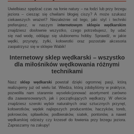
Uwielbiasz spędzać czas na łonie natury – na łodzi lub przy brzegu
jeziora – ciesząc się chwilami błogiej ciszy? A może szukasz
ciekawszych wrażeń? Niezależnie od tego, jaki styl i techniki
preferujesz, w naszym
internetowym sklepie wędkarskim
znajdziesz dosłownie wszystko, czego potrzebujesz, by udać
się nad wodę, oddając się ulubionemu hobby. Sprawdź, w jakie
wędki, przynęty, żyłki, kołowrotki oraz pozostałe akcesoria
zaopatrzysz się w sklepie Wabik!
Internetowy sklep wędkarski
– wszystko
dla miłośników wędkowania różnymi
technikami
Nasz
sklep wędkarski
powstał dzięki ogromnej pasji, którą
realizujemy już od wielu lat. Wiedza, którą zdobyliśmy w praktyce,
pozwoliła nam starannie wyselekcjonować asortyment zarówno
dla zaawansowanych, jak i początkujących wędkarzy. W ofercie
znajdziesz szeroki wybór naturalnych oraz sztucznych przynęt,
kołowrotków, wędek najlepszych producentów, haczyków, toreb,
pokrowców, spławików, podbieraków, siatek, pontonów, a nawet
wędkarskiej odzieży czy krzeseł do łowienia przy brzegu jeziora.
Zapraszamy na zakupy!