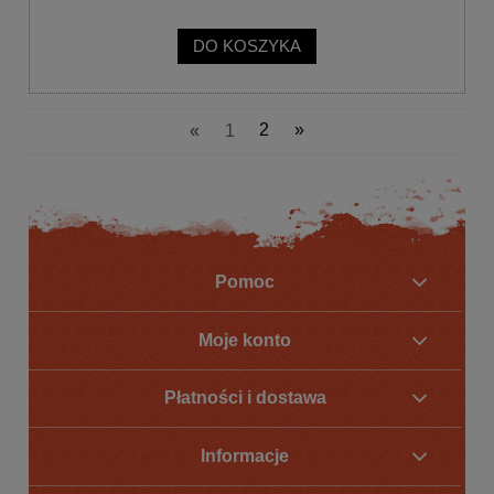
DO KOSZYKA
«
1
2
»
Pomoc
Moje konto
Płatności i dostawa
Informacje