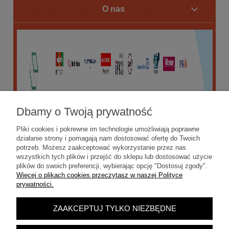
O nas
Dbamy o Twoją prywatność
Pliki cookies i pokrewne im technologie umożliwiają poprawne
działanie strony i pomagają nam dostosować ofertę do Twoich
potrzeb. Możesz zaakceptować wykorzystanie przez nas
wszystkich tych plików i przejść do sklepu lub dostosować użycie
plików do swoich preferencji, wybierając opcję "Dostosuj zgody".
Więcej o plikach cookies przeczytasz w naszej Polityce
prywatności.
ZAAKCEPTUJ TYLKO NIEZBĘDNE
POKAŻ PEŁNĄ WERSJĘ STRONY
Sklep internetowy Shoper.pl