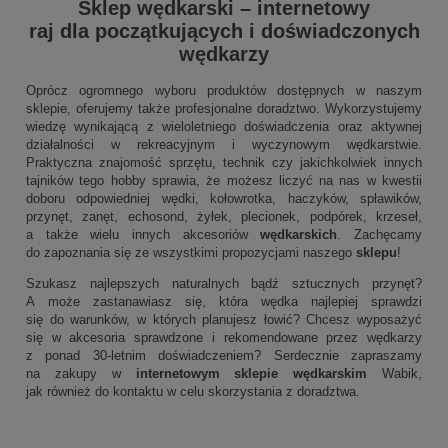
Sklep wędkarski
–
internetowy
raj dla początkujących i doświadczonych
wędkarzy
Oprócz ogromnego wyboru produktów dostępnych w naszym
sklepie, oferujemy także profesjonalne doradztwo. Wykorzystujemy
wiedzę wynikającą z wieloletniego doświadczenia oraz aktywnej
działalności w rekreacyjnym i wyczynowym wędkarstwie.
Praktyczna znajomość sprzętu, technik czy jakichkolwiek innych
tajników tego hobby sprawia, że możesz liczyć na nas w kwestii
doboru odpowiedniej wędki, kołowrotka, haczyków, spławików,
przynęt, zanęt, echosond, żyłek, plecionek, podpórek, krzeseł,
a także wielu innych akcesoriów
wędkarskich
. Zachęcamy
do zapoznania się ze wszystkimi propozycjami naszego
sklepu
!
Szukasz najlepszych naturalnych bądź sztucznych przynęt?
A może zastanawiasz się, która wędka najlepiej sprawdzi
się do warunków, w których planujesz łowić? Chcesz wyposażyć
się w akcesoria sprawdzone i rekomendowane przez wędkarzy
z ponad 30-letnim doświadczeniem? Serdecznie zapraszamy
na zakupy w
internetowym sklepie wędkarskim
Wabik,
jak również do kontaktu w celu skorzystania z doradztwa.