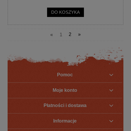
DO KOSZYKA
«
1
2
»
Pomoc
Moje konto
Płatności i dostawa
Informacje