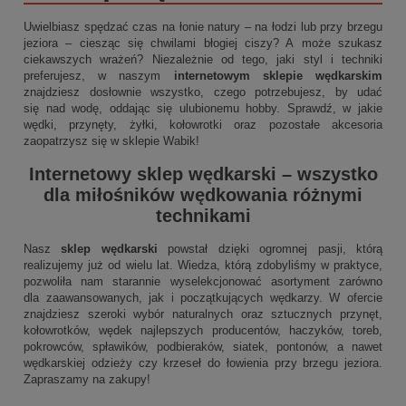
Uwielbiasz spędzać czas na łonie natury – na łodzi lub przy brzegu
jeziora – ciesząc się chwilami błogiej ciszy? A może szukasz
ciekawszych wrażeń? Niezależnie od tego, jaki styl i techniki
preferujesz, w naszym
internetowym sklepie wędkarskim
znajdziesz dosłownie wszystko, czego potrzebujesz, by udać
się nad wodę, oddając się ulubionemu hobby. Sprawdź, w jakie
wędki, przynęty, żyłki, kołowrotki oraz pozostałe akcesoria
zaopatrzysz się w sklepie Wabik!
Internetowy sklep wędkarski
– wszystko
dla miłośników wędkowania różnymi
technikami
Nasz
sklep wędkarski
powstał dzięki ogromnej pasji, którą
realizujemy już od wielu lat. Wiedza, którą zdobyliśmy w praktyce,
pozwoliła nam starannie wyselekcjonować asortyment zarówno
dla zaawansowanych, jak i początkujących wędkarzy. W ofercie
znajdziesz szeroki wybór naturalnych oraz sztucznych przynęt,
kołowrotków, wędek najlepszych producentów, haczyków, toreb,
pokrowców, spławików, podbieraków, siatek, pontonów, a nawet
wędkarskiej odzieży czy krzeseł do łowienia przy brzegu jeziora.
Zapraszamy na zakupy!