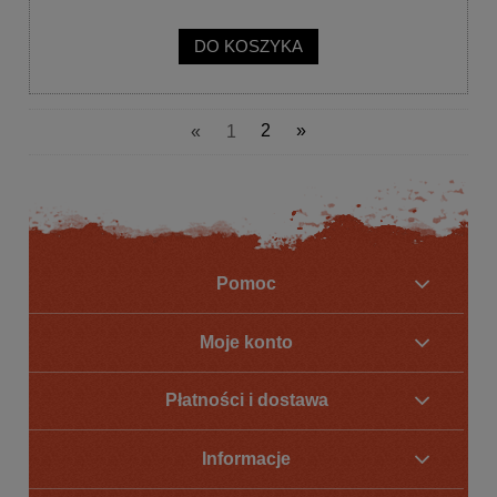
DO KOSZYKA
«
1
2
»
Pomoc
Moje konto
Płatności i dostawa
Informacje