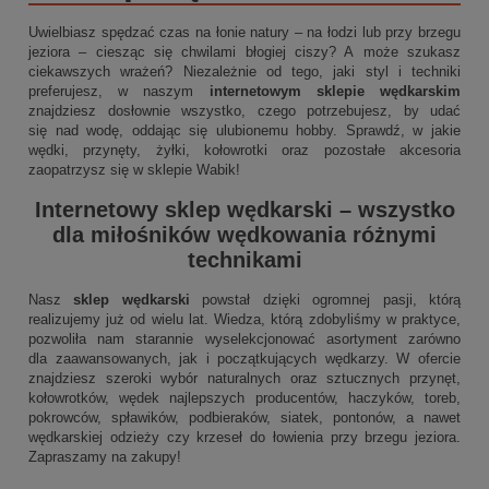
Uwielbiasz spędzać czas na łonie natury – na łodzi lub przy brzegu
jeziora – ciesząc się chwilami błogiej ciszy? A może szukasz
ciekawszych wrażeń? Niezależnie od tego, jaki styl i techniki
preferujesz, w naszym
internetowym sklepie wędkarskim
znajdziesz dosłownie wszystko, czego potrzebujesz, by udać
się nad wodę, oddając się ulubionemu hobby. Sprawdź, w jakie
wędki, przynęty, żyłki, kołowrotki oraz pozostałe akcesoria
zaopatrzysz się w sklepie Wabik!
Internetowy sklep wędkarski
– wszystko
dla miłośników wędkowania różnymi
technikami
Nasz
sklep wędkarski
powstał dzięki ogromnej pasji, którą
realizujemy już od wielu lat. Wiedza, którą zdobyliśmy w praktyce,
pozwoliła nam starannie wyselekcjonować asortyment zarówno
dla zaawansowanych, jak i początkujących wędkarzy. W ofercie
znajdziesz szeroki wybór naturalnych oraz sztucznych przynęt,
kołowrotków, wędek najlepszych producentów, haczyków, toreb,
pokrowców, spławików, podbieraków, siatek, pontonów, a nawet
wędkarskiej odzieży czy krzeseł do łowienia przy brzegu jeziora.
Zapraszamy na zakupy!