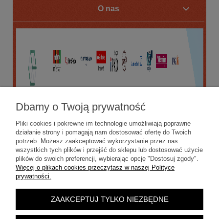
O nas
Dbamy o Twoją prywatność
Pliki cookies i pokrewne im technologie umożliwiają poprawne
działanie strony i pomagają nam dostosować ofertę do Twoich
potrzeb. Możesz zaakceptować wykorzystanie przez nas
wszystkich tych plików i przejść do sklepu lub dostosować użycie
plików do swoich preferencji, wybierając opcję "Dostosuj zgody".
Więcej o plikach cookies przeczytasz w naszej Polityce
prywatności.
ZAAKCEPTUJ TYLKO NIEZBĘDNE
POKAŻ PEŁNĄ WERSJĘ STRONY
Sklep internetowy Shoper.pl