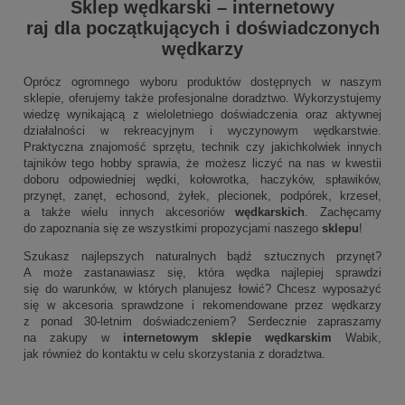
Sklep wędkarski
–
internetowy
raj dla początkujących i doświadczonych
wędkarzy
Oprócz ogromnego wyboru produktów dostępnych w naszym
sklepie, oferujemy także profesjonalne doradztwo. Wykorzystujemy
wiedzę wynikającą z wieloletniego doświadczenia oraz aktywnej
działalności w rekreacyjnym i wyczynowym wędkarstwie.
Praktyczna znajomość sprzętu, technik czy jakichkolwiek innych
tajników tego hobby sprawia, że możesz liczyć na nas w kwestii
doboru odpowiedniej wędki, kołowrotka, haczyków, spławików,
przynęt, zanęt, echosond, żyłek, plecionek, podpórek, krzeseł,
a także wielu innych akcesoriów
wędkarskich
. Zachęcamy
do zapoznania się ze wszystkimi propozycjami naszego
sklepu
!
Szukasz najlepszych naturalnych bądź sztucznych przynęt?
A może zastanawiasz się, która wędka najlepiej sprawdzi
się do warunków, w których planujesz łowić? Chcesz wyposażyć
się w akcesoria sprawdzone i rekomendowane przez wędkarzy
z ponad 30-letnim doświadczeniem? Serdecznie zapraszamy
na zakupy w
internetowym sklepie wędkarskim
Wabik,
jak również do kontaktu w celu skorzystania z doradztwa.