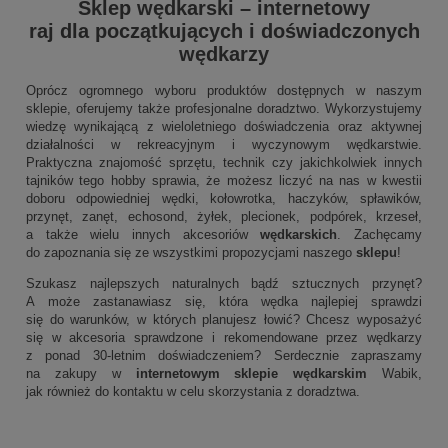
Sklep wędkarski
–
internetowy
raj dla początkujących i doświadczonych
wędkarzy
Oprócz ogromnego wyboru produktów dostępnych w naszym
sklepie, oferujemy także profesjonalne doradztwo. Wykorzystujemy
wiedzę wynikającą z wieloletniego doświadczenia oraz aktywnej
działalności w rekreacyjnym i wyczynowym wędkarstwie.
Praktyczna znajomość sprzętu, technik czy jakichkolwiek innych
tajników tego hobby sprawia, że możesz liczyć na nas w kwestii
doboru odpowiedniej wędki, kołowrotka, haczyków, spławików,
przynęt, zanęt, echosond, żyłek, plecionek, podpórek, krzeseł,
a także wielu innych akcesoriów
wędkarskich
. Zachęcamy
do zapoznania się ze wszystkimi propozycjami naszego
sklepu
!
Szukasz najlepszych naturalnych bądź sztucznych przynęt?
A może zastanawiasz się, która wędka najlepiej sprawdzi
się do warunków, w których planujesz łowić? Chcesz wyposażyć
się w akcesoria sprawdzone i rekomendowane przez wędkarzy
z ponad 30-letnim doświadczeniem? Serdecznie zapraszamy
na zakupy w
internetowym sklepie wędkarskim
Wabik,
jak również do kontaktu w celu skorzystania z doradztwa.