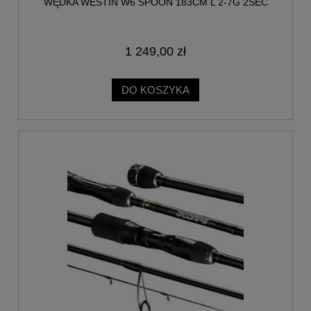
WĘDKA WESTIN W6 SPOON 183CM L 2-7G 2SEC
1 249,00 zł
DO KOSZYKA