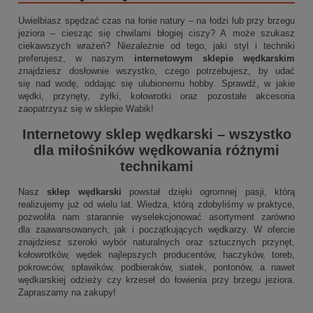
Uwielbiasz spędzać czas na łonie natury – na łodzi lub przy brzegu
jeziora – ciesząc się chwilami błogiej ciszy? A może szukasz
ciekawszych wrażeń? Niezależnie od tego, jaki styl i techniki
preferujesz, w naszym
internetowym sklepie wędkarskim
znajdziesz dosłownie wszystko, czego potrzebujesz, by udać
się nad wodę, oddając się ulubionemu hobby. Sprawdź, w jakie
wędki, przynęty, żyłki, kołowrotki oraz pozostałe akcesoria
zaopatrzysz się w sklepie Wabik!
Internetowy sklep wędkarski
– wszystko
dla miłośników wędkowania różnymi
technikami
Nasz
sklep wędkarski
powstał dzięki ogromnej pasji, którą
realizujemy już od wielu lat. Wiedza, którą zdobyliśmy w praktyce,
pozwoliła nam starannie wyselekcjonować asortyment zarówno
dla zaawansowanych, jak i początkujących wędkarzy. W ofercie
znajdziesz szeroki wybór naturalnych oraz sztucznych przynęt,
kołowrotków, wędek najlepszych producentów, haczyków, toreb,
pokrowców, spławików, podbieraków, siatek, pontonów, a nawet
wędkarskiej odzieży czy krzeseł do łowienia przy brzegu jeziora.
Zapraszamy na zakupy!