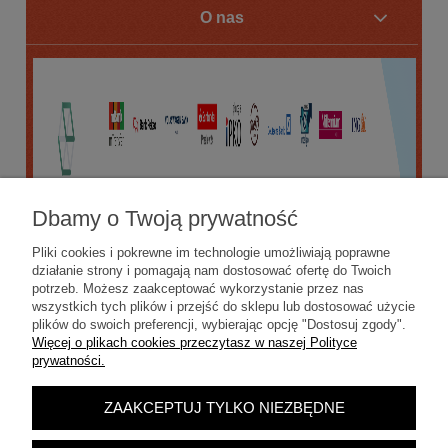
O nas
Dbamy o Twoją prywatność
Pliki cookies i pokrewne im technologie umożliwiają poprawne
działanie strony i pomagają nam dostosować ofertę do Twoich
potrzeb. Możesz zaakceptować wykorzystanie przez nas
wszystkich tych plików i przejść do sklepu lub dostosować użycie
plików do swoich preferencji, wybierając opcję "Dostosuj zgody".
Więcej o plikach cookies przeczytasz w naszej Polityce
prywatności.
ZAAKCEPTUJ TYLKO NIEZBĘDNE
POKAŻ PEŁNĄ WERSJĘ STRONY
Sklep internetowy Shoper.pl