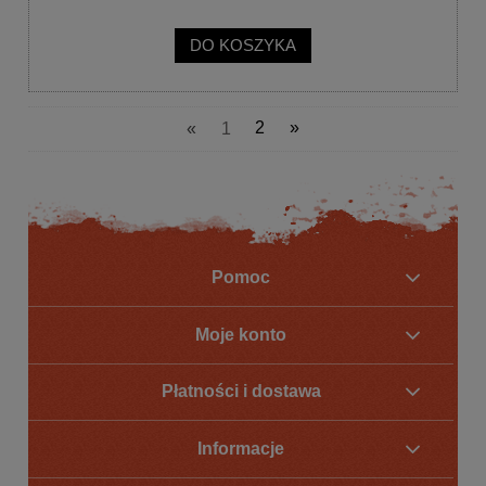
DO KOSZYKA
«
1
2
»
Pomoc
Moje konto
Płatności i dostawa
Informacje