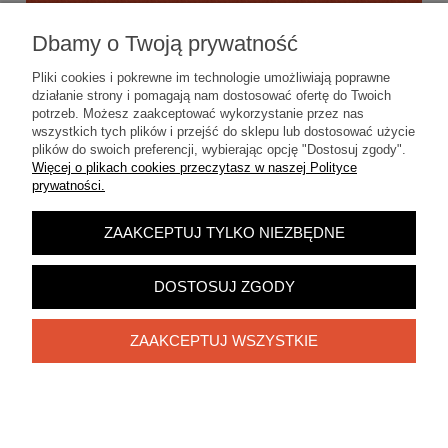
O nas
Dbamy o Twoją prywatność
Pliki cookies i pokrewne im technologie umożliwiają poprawne
działanie strony i pomagają nam dostosować ofertę do Twoich
potrzeb. Możesz zaakceptować wykorzystanie przez nas
wszystkich tych plików i przejść do sklepu lub dostosować użycie
plików do swoich preferencji, wybierając opcję "Dostosuj zgody".
Więcej o plikach cookies przeczytasz w naszej Polityce
prywatności.
ZAAKCEPTUJ TYLKO NIEZBĘDNE
DOSTOSUJ ZGODY
ZAAKCEPTUJ WSZYSTKIE
POKAŻ PEŁNĄ WERSJĘ STRONY
Sklep internetowy Shoper.pl