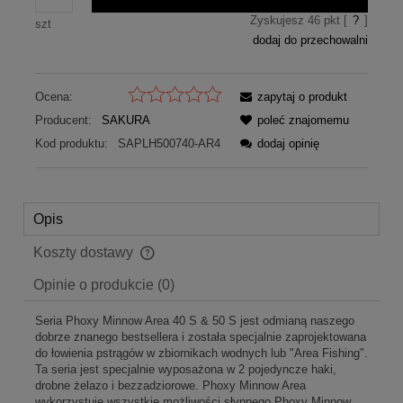
Zyskujesz
46
pkt [
?
]
szt
dodaj do przechowalni
Ocena:
zapytaj o produkt
Producent:
SAKURA
poleć znajomemu
Kod produktu:
SAPLH500740-AR4
dodaj opinię
Opis
Koszty dostawy
Cena nie zawiera ewentualnych kosztów płatności
Opinie o produkcie (0)
Seria Phoxy Minnow Area 40 S & 50 S jest odmianą naszego
dobrze znanego bestsellera i została specjalnie zaprojektowana
do łowienia pstrągów w zbiornikach wodnych lub "Area Fishing".
Ta seria jest specjalnie wyposażona w 2 pojedyncze haki,
drobne żelazo i bezzadziorowe. Phoxy Minnow Area
wykorzystuje wszystkie możliwości słynnego Phoxy Minnow