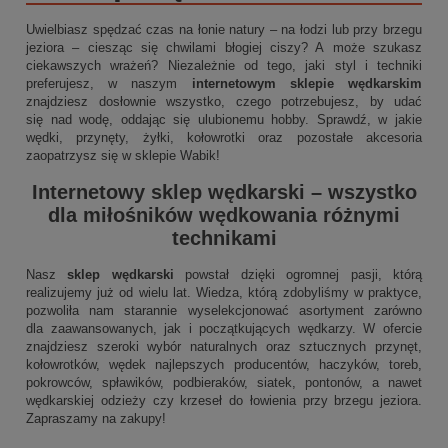
Uwielbiasz spędzać czas na łonie natury – na łodzi lub przy brzegu
jeziora – ciesząc się chwilami błogiej ciszy? A może szukasz
ciekawszych wrażeń? Niezależnie od tego, jaki styl i techniki
preferujesz, w naszym
internetowym sklepie wędkarskim
znajdziesz dosłownie wszystko, czego potrzebujesz, by udać
się nad wodę, oddając się ulubionemu hobby. Sprawdź, w jakie
wędki, przynęty, żyłki, kołowrotki oraz pozostałe akcesoria
zaopatrzysz się w sklepie Wabik!
Internetowy sklep wędkarski
– wszystko
dla miłośników wędkowania różnymi
technikami
Nasz
sklep wędkarski
powstał dzięki ogromnej pasji, którą
realizujemy już od wielu lat. Wiedza, którą zdobyliśmy w praktyce,
pozwoliła nam starannie wyselekcjonować asortyment zarówno
dla zaawansowanych, jak i początkujących wędkarzy. W ofercie
znajdziesz szeroki wybór naturalnych oraz sztucznych przynęt,
kołowrotków, wędek najlepszych producentów, haczyków, toreb,
pokrowców, spławików, podbieraków, siatek, pontonów, a nawet
wędkarskiej odzieży czy krzeseł do łowienia przy brzegu jeziora.
Zapraszamy na zakupy!