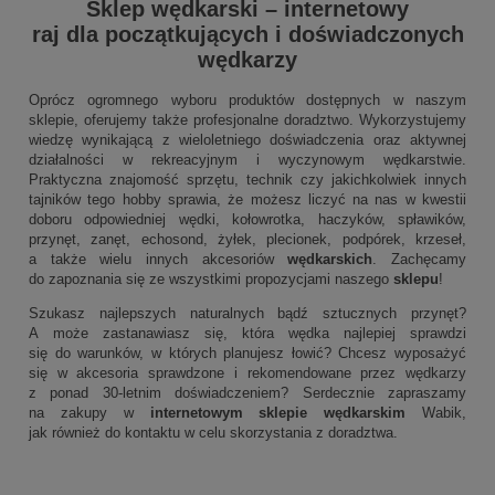
Sklep wędkarski
–
internetowy
raj dla początkujących i doświadczonych
wędkarzy
Oprócz ogromnego wyboru produktów dostępnych w naszym
sklepie, oferujemy także profesjonalne doradztwo. Wykorzystujemy
wiedzę wynikającą z wieloletniego doświadczenia oraz aktywnej
działalności w rekreacyjnym i wyczynowym wędkarstwie.
Praktyczna znajomość sprzętu, technik czy jakichkolwiek innych
tajników tego hobby sprawia, że możesz liczyć na nas w kwestii
doboru odpowiedniej wędki, kołowrotka, haczyków, spławików,
przynęt, zanęt, echosond, żyłek, plecionek, podpórek, krzeseł,
a także wielu innych akcesoriów
wędkarskich
. Zachęcamy
do zapoznania się ze wszystkimi propozycjami naszego
sklepu
!
Szukasz najlepszych naturalnych bądź sztucznych przynęt?
A może zastanawiasz się, która wędka najlepiej sprawdzi
się do warunków, w których planujesz łowić? Chcesz wyposażyć
się w akcesoria sprawdzone i rekomendowane przez wędkarzy
z ponad 30-letnim doświadczeniem? Serdecznie zapraszamy
na zakupy w
internetowym sklepie wędkarskim
Wabik,
jak również do kontaktu w celu skorzystania z doradztwa.