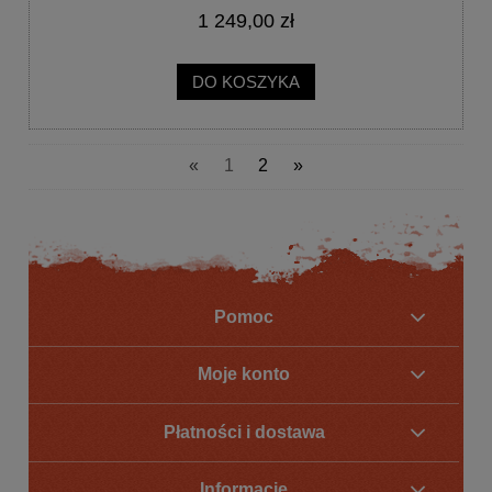
1 249,00 zł
DO KOSZYKA
«
1
2
»
Pomoc
Moje konto
Płatności i dostawa
Informacje