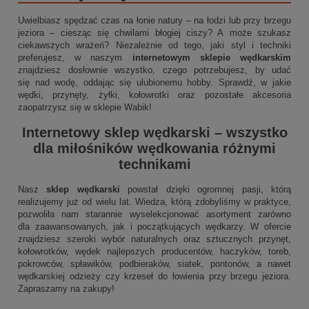
Uwielbiasz spędzać czas na łonie natury – na łodzi lub przy brzegu
jeziora – ciesząc się chwilami błogiej ciszy? A może szukasz
ciekawszych wrażeń? Niezależnie od tego, jaki styl i techniki
preferujesz, w naszym
internetowym sklepie wędkarskim
znajdziesz dosłownie wszystko, czego potrzebujesz, by udać
się nad wodę, oddając się ulubionemu hobby. Sprawdź, w jakie
wędki, przynęty, żyłki, kołowrotki oraz pozostałe akcesoria
zaopatrzysz się w sklepie Wabik!
Internetowy sklep wędkarski
– wszystko
dla miłośników wędkowania różnymi
technikami
Nasz
sklep wędkarski
powstał dzięki ogromnej pasji, którą
realizujemy już od wielu lat. Wiedza, którą zdobyliśmy w praktyce,
pozwoliła nam starannie wyselekcjonować asortyment zarówno
dla zaawansowanych, jak i początkujących wędkarzy. W ofercie
znajdziesz szeroki wybór naturalnych oraz sztucznych przynęt,
kołowrotków, wędek najlepszych producentów, haczyków, toreb,
pokrowców, spławików, podbieraków, siatek, pontonów, a nawet
wędkarskiej odzieży czy krzeseł do łowienia przy brzegu jeziora.
Zapraszamy na zakupy!