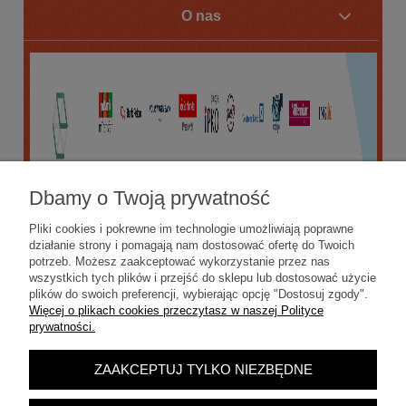
O nas
Dbamy o Twoją prywatność
Pliki cookies i pokrewne im technologie umożliwiają poprawne
działanie strony i pomagają nam dostosować ofertę do Twoich
potrzeb. Możesz zaakceptować wykorzystanie przez nas
wszystkich tych plików i przejść do sklepu lub dostosować użycie
plików do swoich preferencji, wybierając opcję "Dostosuj zgody".
Więcej o plikach cookies przeczytasz w naszej Polityce
prywatności.
ZAAKCEPTUJ TYLKO NIEZBĘDNE
POKAŻ PEŁNĄ WERSJĘ STRONY
Sklep internetowy Shoper.pl