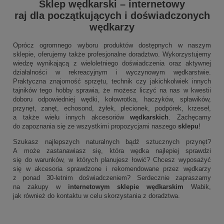
Sklep wędkarski
–
internetowy
raj dla początkujących i doświadczonych
wędkarzy
Oprócz ogromnego wyboru produktów dostępnych w naszym
sklepie, oferujemy także profesjonalne doradztwo. Wykorzystujemy
wiedzę wynikającą z wieloletniego doświadczenia oraz aktywnej
działalności w rekreacyjnym i wyczynowym wędkarstwie.
Praktyczna znajomość sprzętu, technik czy jakichkolwiek innych
tajników tego hobby sprawia, że możesz liczyć na nas w kwestii
doboru odpowiedniej wędki, kołowrotka, haczyków, spławików,
przynęt, zanęt, echosond, żyłek, plecionek, podpórek, krzeseł,
a także wielu innych akcesoriów
wędkarskich
. Zachęcamy
do zapoznania się ze wszystkimi propozycjami naszego
sklepu
!
Szukasz najlepszych naturalnych bądź sztucznych przynęt?
A może zastanawiasz się, która wędka najlepiej sprawdzi
się do warunków, w których planujesz łowić? Chcesz wyposażyć
się w akcesoria sprawdzone i rekomendowane przez wędkarzy
z ponad 30-letnim doświadczeniem? Serdecznie zapraszamy
na zakupy w
internetowym sklepie wędkarskim
Wabik,
jak również do kontaktu w celu skorzystania z doradztwa.