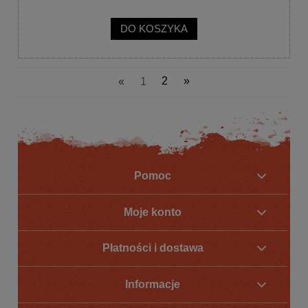
DO KOSZYKA
«
1
2
»
Pomoc
Moje konto
Płatności i dostawa
Informacje