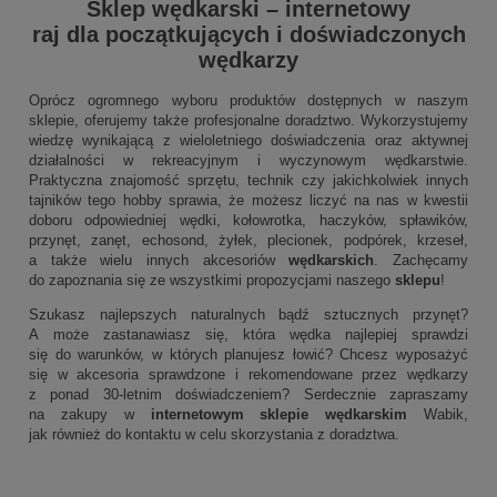
Sklep wędkarski
–
internetowy
raj dla początkujących i doświadczonych
wędkarzy
Oprócz ogromnego wyboru produktów dostępnych w naszym
sklepie, oferujemy także profesjonalne doradztwo. Wykorzystujemy
wiedzę wynikającą z wieloletniego doświadczenia oraz aktywnej
działalności w rekreacyjnym i wyczynowym wędkarstwie.
Praktyczna znajomość sprzętu, technik czy jakichkolwiek innych
tajników tego hobby sprawia, że możesz liczyć na nas w kwestii
doboru odpowiedniej wędki, kołowrotka, haczyków, spławików,
przynęt, zanęt, echosond, żyłek, plecionek, podpórek, krzeseł,
a także wielu innych akcesoriów
wędkarskich
. Zachęcamy
do zapoznania się ze wszystkimi propozycjami naszego
sklepu
!
Szukasz najlepszych naturalnych bądź sztucznych przynęt?
A może zastanawiasz się, która wędka najlepiej sprawdzi
się do warunków, w których planujesz łowić? Chcesz wyposażyć
się w akcesoria sprawdzone i rekomendowane przez wędkarzy
z ponad 30-letnim doświadczeniem? Serdecznie zapraszamy
na zakupy w
internetowym sklepie wędkarskim
Wabik,
jak również do kontaktu w celu skorzystania z doradztwa.