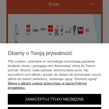
O nas
Dbamy o Twoją prywatność
Pliki cookies i pokrewne im technologie umożliwiają poprawne
działanie strony i pomagają nam dostosować ofertę do Twoich
potrzeb. Możesz zaakceptować wykorzystanie przez nas
wszystkich tych plików i przejść do sklepu lub dostosować użycie
plików do swoich preferencji, wybierając opcję "Dostosuj zgody".
Więcej o plikach cookies przeczytasz w naszej Polityce
prywatności.
ZAAKCEPTUJ TYLKO NIEZBĘDNE
POKAŻ PEŁNĄ WERSJĘ STRONY
Sklep internetowy Shoper.pl