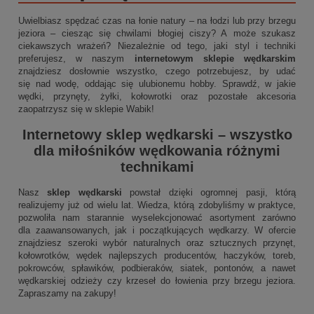
Uwielbiasz spędzać czas na łonie natury – na łodzi lub przy brzegu
jeziora – ciesząc się chwilami błogiej ciszy? A może szukasz
ciekawszych wrażeń? Niezależnie od tego, jaki styl i techniki
preferujesz, w naszym
internetowym sklepie wędkarskim
znajdziesz dosłownie wszystko, czego potrzebujesz, by udać
się nad wodę, oddając się ulubionemu hobby. Sprawdź, w jakie
wędki, przynęty, żyłki, kołowrotki oraz pozostałe akcesoria
zaopatrzysz się w sklepie Wabik!
Internetowy sklep wędkarski
– wszystko
dla miłośników wędkowania różnymi
technikami
Nasz
sklep wędkarski
powstał dzięki ogromnej pasji, którą
realizujemy już od wielu lat. Wiedza, którą zdobyliśmy w praktyce,
pozwoliła nam starannie wyselekcjonować asortyment zarówno
dla zaawansowanych, jak i początkujących wędkarzy. W ofercie
znajdziesz szeroki wybór naturalnych oraz sztucznych przynęt,
kołowrotków, wędek najlepszych producentów, haczyków, toreb,
pokrowców, spławików, podbieraków, siatek, pontonów, a nawet
wędkarskiej odzieży czy krzeseł do łowienia przy brzegu jeziora.
Zapraszamy na zakupy!