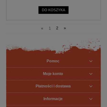
DO KOSZYKA
«
1
2
»
Pomoc
Moje konto
Płatności i dostawa
Informacje