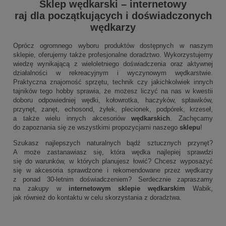
Sklep wędkarski
–
internetowy
raj dla początkujących i doświadczonych
wędkarzy
Oprócz ogromnego wyboru produktów dostępnych w naszym
sklepie, oferujemy także profesjonalne doradztwo. Wykorzystujemy
wiedzę wynikającą z wieloletniego doświadczenia oraz aktywnej
działalności w rekreacyjnym i wyczynowym wędkarstwie.
Praktyczna znajomość sprzętu, technik czy jakichkolwiek innych
tajników tego hobby sprawia, że możesz liczyć na nas w kwestii
doboru odpowiedniej wędki, kołowrotka, haczyków, spławików,
przynęt, zanęt, echosond, żyłek, plecionek, podpórek, krzeseł,
a także wielu innych akcesoriów
wędkarskich
. Zachęcamy
do zapoznania się ze wszystkimi propozycjami naszego
sklepu
!
Szukasz najlepszych naturalnych bądź sztucznych przynęt?
A może zastanawiasz się, która wędka najlepiej sprawdzi
się do warunków, w których planujesz łowić? Chcesz wyposażyć
się w akcesoria sprawdzone i rekomendowane przez wędkarzy
z ponad 30-letnim doświadczeniem? Serdecznie zapraszamy
na zakupy w
internetowym sklepie wędkarskim
Wabik,
jak również do kontaktu w celu skorzystania z doradztwa.