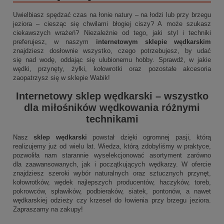
Uwielbiasz spędzać czas na łonie natury – na łodzi lub przy brzegu
jeziora – ciesząc się chwilami błogiej ciszy? A może szukasz
ciekawszych wrażeń? Niezależnie od tego, jaki styl i techniki
preferujesz, w naszym
internetowym sklepie wędkarskim
znajdziesz dosłownie wszystko, czego potrzebujesz, by udać
się nad wodę, oddając się ulubionemu hobby. Sprawdź, w jakie
wędki, przynęty, żyłki, kołowrotki oraz pozostałe akcesoria
zaopatrzysz się w sklepie Wabik!
Internetowy sklep wędkarski
– wszystko
dla miłośników wędkowania różnymi
technikami
Nasz
sklep wędkarski
powstał dzięki ogromnej pasji, którą
realizujemy już od wielu lat. Wiedza, którą zdobyliśmy w praktyce,
pozwoliła nam starannie wyselekcjonować asortyment zarówno
dla zaawansowanych, jak i początkujących wędkarzy. W ofercie
znajdziesz szeroki wybór naturalnych oraz sztucznych przynęt,
kołowrotków, wędek najlepszych producentów, haczyków, toreb,
pokrowców, spławików, podbieraków, siatek, pontonów, a nawet
wędkarskiej odzieży czy krzeseł do łowienia przy brzegu jeziora.
Zapraszamy na zakupy!