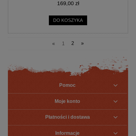
169,00 zł
DO KOSZYKA
«
1
2
»
Pomoc
Moje konto
Płatności i dostawa
Informacje