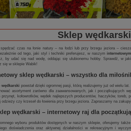
Sklep wędkarski
 spędzać czas na łonie natury – na łodzi lub przy brzegu jeziora – cies
ezależnie od tego, jaki styl i techniki preferujesz, w naszym
internetowy
sz, by udać się nad wodę, oddając się ulubionemu hobby. Sprawdź, w jakie
z się w sklepie Wabik!
netowy sklep wędkarski
– wszystko dla miłośn
p wędkarski
powstał dzięki ogromnej pasji, którą realizujemy już od wielu la
nować asortyment zarówno dla zaawansowanych, jak i początkujących wędk
 przynęt, kołowrotków, wędek najlepszych producentów, haczyków, toreb, p
j odzieży czy krzeseł do łowienia przy brzegu jeziora. Zapraszamy na zakupy
klep wędkarski
–
internetowy
raj dla początku
omnego wyboru produktów dostępnych w naszym sklepie, oferujemy także 
niego doświadczenia oraz aktywnej działalności w rekreacyjnym i wycz