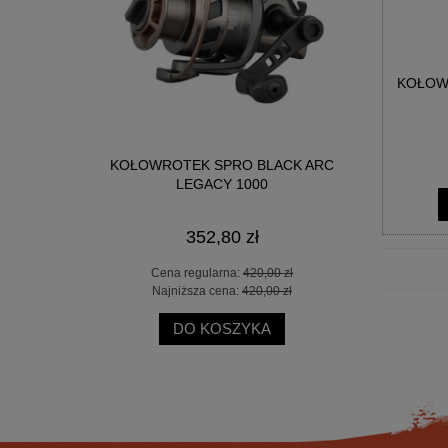
KOŁOWR
L 10-30G
KOŁOWROTEK SPRO BLACK ARC
WĘDKA O
LEGACY 1000
352,80 zł
 zł
Cena regularna:
420,00 zł
Ce
 zł
Najniższa cena:
420,00 zł
Na
DO KOSZYKA