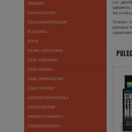
czy jakich
SPŁAWIKI
spławików,
się ze wsz
SYGNALIZATORY
Szukasz na
DZIAŁ/GRUNT/FEEDER
planujesz 
PLECIONKI
zapraszam
ROLKI
POLE
SILNIKI I AKCESORIA
DZIAŁ KARPIOWY
DZIAŁ MORSKI
DZIAŁ SPINNINGOWY
DZIAŁ SUMOWY
KOSZE/ŁÓŻKA/KRZESŁA
ODZIEŻ/OBUWIE
PARASOLE/NAMIOTY
PODBIERAKI/SIATKI