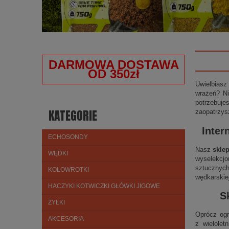
DARMOWA DOSTAWA
OD 350zł
Uwielbiasz
wrażeń? Ni
potrzebuje
KATEGORIE
zaopatrzys
Inter
ECHOSONDY
Nasz
skle
WĘDKI
wyselekcjo
sztucznych
KOŁOWROTKI
wędkarskie
HACZYKI KOTWICZKI GŁÓWKI JIGOWE
S
ŻYŁKI
Oprócz ogr
AKCESORIA
z wielolet