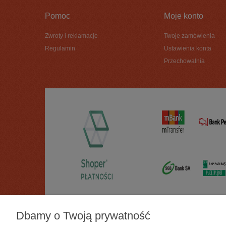
Pomoc
Moje konto
Zwroty i reklamacje
Twoje zamówienia
Regulamin
Ustawienia konta
Przechowalnia
Dbamy o Twoją prywatność