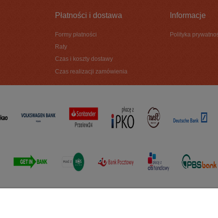
Płatności i dostawa
Informacje
Formy płatności
Polityka prywatno
Raty
Czas i koszty dostawy
Czas realizacji zamówienia