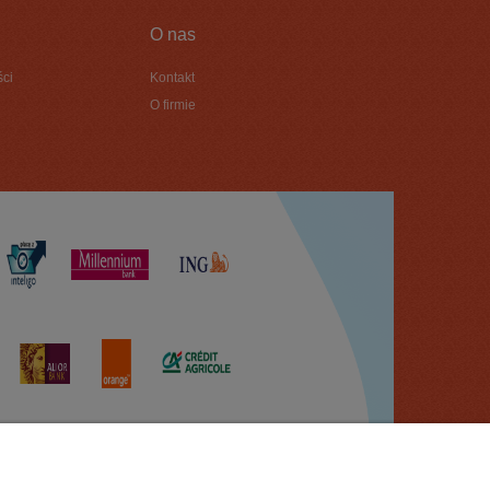
O nas
ści
Kontakt
O firmie