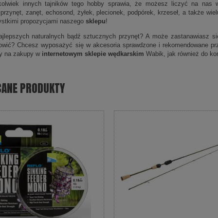
kolwiek innych tajników tego hobby sprawia, że możesz liczyć na nas w
 przynęt, zanęt, echosond, żyłek, plecionek, podpórek, krzeseł, a także wi
ystkimi propozycjami naszego
sklepu
!
jlepszych naturalnych bądź sztucznych przynęt? A może zastanawiasz się,
łowić? Chcesz wyposażyć się w akcesoria sprawdzone i rekomendowane pr
y na zakupy w
internetowym sklepie wędkarskim
Wabik, jak również do kon
CANE PRODUKTY