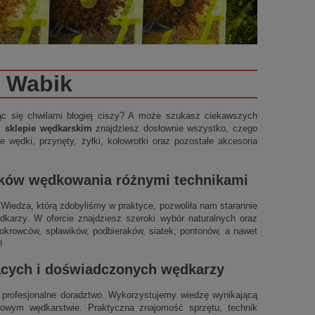
Wabik
ząc się chwilami błogiej ciszy? A może szukasz ciekawszych
m sklepie wędkarskim
znajdziesz dosłownie wszystko, czego
 wędki, przynęty, żyłki, kołowrotki oraz pozostałe akcesoria
ików wędkowania różnymi technikami
t. Wiedza, którą zdobyliśmy w praktyce, pozwoliła nam starannie
arzy. W ofercie znajdziesz szeroki wybór naturalnych oraz
okrowców, spławików, podbieraków, siatek, pontonów, a nawet
!
jących i doświadczonych wędkarzy
profesjonalne doradztwo. Wykorzystujemy wiedzę wynikającą
ynowym wędkarstwie. Praktyczna znajomość sprzętu, technik