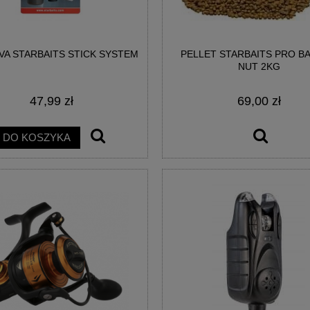
VA STARBAITS STICK SYSTEM
PELLET STARBAITS PRO B
AINBOW EGG WAFTERS
BIG POISON EGG WAFTERS -
NUT 2KG
EGGESTREME
EGGESTREME FISHING
47,99 zł
69,00 zł
21,00 zł
21,00 zł
DO KOSZYKA
DO KOSZYKA
DO KOSZYKA