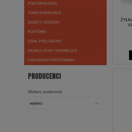
PONTONY/ŁÓDKI
TORBY/POKROWCE
ŻYŁK
ZANĘTY / DODATKI
F
PODPÓRKI
DZIAŁ PODLODOWY
AKUMULATORY ENERBLOCK
ŁADOWARKI PROSTOWNIKI
PRODUCENCI
Wybierz producenta