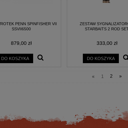
OTEK PENN SPINFISHER VII
ZESTAW SYGNALIZATO
SSVII6500
STARBAITS 2 ROD SE
879,00 zł
333,00 zł
KUMA G-CONTROL 15-40G
KOŁOWROTEK SPRO MIMIC 2.0 20
243CM 2SEC
REEL
DO KOSZYKA
DO KOSZYKA
230,74 zł
129,36 zł
«
1
2
»
na regularna:
278,00 zł
Cena regularna:
154,00 zł
jniższa cena:
278,00 zł
Najniższa cena:
154,00 zł
DO KOSZYKA
DO KOSZYKA