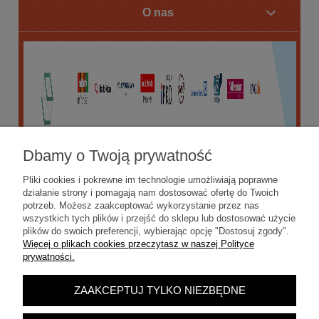
O nas
Dbamy o Twoją prywatność
Pliki cookies i pokrewne im technologie umożliwiają poprawne
działanie strony i pomagają nam dostosować ofertę do Twoich
potrzeb. Możesz zaakceptować wykorzystanie przez nas
wszystkich tych plików i przejść do sklepu lub dostosować użycie
plików do swoich preferencji, wybierając opcję "Dostosuj zgody".
Więcej o plikach cookies przeczytasz w naszej Polityce
prywatności.
ZAAKCEPTUJ TYLKO NIEZBĘDNE
POKAŻ PEŁNĄ WERSJĘ STRONY
Sklep internetowy Shoper.pl