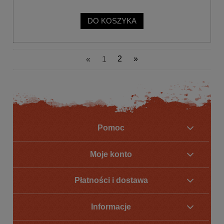
DO KOSZYKA
«
1
2
»
Pomoc
Moje konto
Płatności i dostawa
Informacje