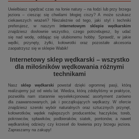
Uwielbiasz spędzać czas na łonie natury – na łodzi lub przy brzegu
jeziora – ciesząc się chwilami błogiej ciszy? A może szukasz
ciekawszych wrażeń? Niezależnie od tego, jaki styl i techniki
preferujesz, w naszym
internetowym sklepie wędkarskim
znajdziesz dosłownie wszystko, czego potrzebujesz, by udać
się nad wodę, oddając się ulubionemu hobby. Sprawdź, w jakie
wędki, przynęty, żyłki, kołowrotki oraz pozostałe akcesoria
zaopatrzysz się w sklepie Wabik!
Internetowy sklep wędkarski
– wszystko
dla miłośników wędkowania różnymi
technikami
Nasz
sklep wędkarski
powstał dzięki ogromnej pasji, którą
realizujemy już od wielu lat. Wiedza, którą zdobyliśmy w praktyce,
pozwoliła nam starannie wyselekcjonować asortyment zarówno
dla zaawansowanych, jak i początkujących wędkarzy. W ofercie
znajdziesz szeroki wybór naturalnych oraz sztucznych przynęt,
kołowrotków, wędek najlepszych producentów, haczyków, toreb,
pokrowców, spławików, podbieraków, siatek, pontonów, a nawet
wędkarskiej odzieży czy krzeseł do łowienia przy brzegu jeziora.
Zapraszamy na zakupy!