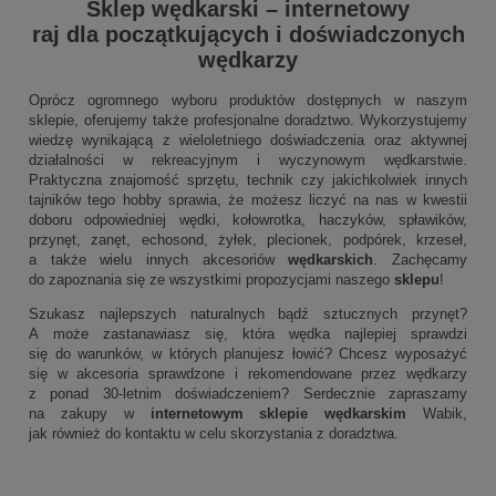
Sklep wędkarski
–
internetowy
raj dla początkujących i doświadczonych
wędkarzy
Oprócz ogromnego wyboru produktów dostępnych w naszym
sklepie, oferujemy także profesjonalne doradztwo. Wykorzystujemy
wiedzę wynikającą z wieloletniego doświadczenia oraz aktywnej
działalności w rekreacyjnym i wyczynowym wędkarstwie.
Praktyczna znajomość sprzętu, technik czy jakichkolwiek innych
tajników tego hobby sprawia, że możesz liczyć na nas w kwestii
doboru odpowiedniej wędki, kołowrotka, haczyków, spławików,
przynęt, zanęt, echosond, żyłek, plecionek, podpórek, krzeseł,
a także wielu innych akcesoriów
wędkarskich
. Zachęcamy
do zapoznania się ze wszystkimi propozycjami naszego
sklepu
!
Szukasz najlepszych naturalnych bądź sztucznych przynęt?
A może zastanawiasz się, która wędka najlepiej sprawdzi
się do warunków, w których planujesz łowić? Chcesz wyposażyć
się w akcesoria sprawdzone i rekomendowane przez wędkarzy
z ponad 30-letnim doświadczeniem? Serdecznie zapraszamy
na zakupy w
internetowym sklepie wędkarskim
Wabik,
jak również do kontaktu w celu skorzystania z doradztwa.