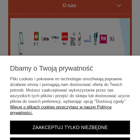
O nas
Dbamy o Twoją prywatność
Pliki cookies i pokrewne im technologie umożliwiają poprawne
działanie strony i pomagają nam dostosować ofertę do Twoich
potrzeb. Możesz zaakceptować wykorzystanie przez nas
wszystkich tych plików i przejść do sklepu lub dostosować użycie
plików do swoich preferencji, wybierając opcję "Dostosuj zgody".
Więcej o plikach cookies przeczytasz w naszej Polityce
prywatności.
ZAAKCEPTUJ TYLKO NIEZBĘDNE
POKAŻ PEŁNĄ WERSJĘ STRONY
Sklep internetowy Shoper.pl