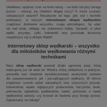
Uwielbiasz spędzać czas na łonie natury – na łodzi lub przy brzegu
jeziora – ciesząc się chwilami błogiej ciszy? A może szukasz
ciekawszych wrażeń? Niezależnie od tego, jaki styl i techniki
preferujesz, w naszym
internetowym sklepie wędkarskim
znajdziesz dosłownie wszystko, czego potrzebujesz, by udać
się nad wodę, oddając się ulubionemu hobby. Sprawdź, w jakie
wędki, przynęty, żyłki, kołowrotki oraz pozostałe akcesoria
zaopatrzysz się w sklepie Wabik!
Internetowy sklep wędkarski
– wszystko
dla miłośników wędkowania różnymi
technikami
Nasz
sklep wędkarski
powstał dzięki ogromnej pasji, którą
realizujemy już od wielu lat. Wiedza, którą zdobyliśmy w praktyce,
pozwoliła nam starannie wyselekcjonować asortyment zarówno
dla zaawansowanych, jak i początkujących wędkarzy. W ofercie
znajdziesz szeroki wybór naturalnych oraz sztucznych przynęt,
kołowrotków, wędek najlepszych producentów, haczyków, toreb,
pokrowców, spławików, podbieraków, siatek, pontonów, a nawet
wędkarskiej odzieży czy krzeseł do łowienia przy brzegu jeziora.
Zapraszamy na zakupy!