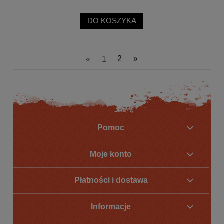
DO KOSZYKA
«
1
2
»
Pomoc
Moje konto
Płatności i dostawa
Informacje