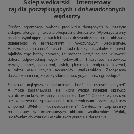
Sklep wędkarski
–
internetowy
raj dla początkujących i doświadczonych
wędkarzy
Oprócz ogromnego wyboru produktów dostępnych w naszym
sklepie, oferujemy także profesjonalne doradztwo. Wykorzystujemy
wiedzę wynikającą z wieloletniego doświadczenia oraz aktywnej
działalności w rekreacyjnym i wyczynowym wędkarstwie.
Praktyczna znajomość sprzętu, technik czy jakichkolwiek innych
tajników tego hobby sprawia, że możesz liczyć na nas w kwestii
doboru odpowiedniej wędki, kołowrotka, haczyków, spławików,
przynęt, zanęt, echosond, żyłek, plecionek, podpórek, krzeseł,
a także wielu innych akcesoriów
wędkarskich
. Zachęcamy
do zapoznania się ze wszystkimi propozycjami naszego
sklepu
!
Szukasz najlepszych naturalnych bądź sztucznych przynęt?
A może zastanawiasz się, która wędka najlepiej sprawdzi
się do warunków, w których planujesz łowić? Chcesz wyposażyć
się w akcesoria sprawdzone i rekomendowane przez wędkarzy
z ponad 30-letnim doświadczeniem? Serdecznie zapraszamy
na zakupy w
internetowym sklepie wędkarskim
Wabik,
jak również do kontaktu w celu skorzystania z doradztwa.