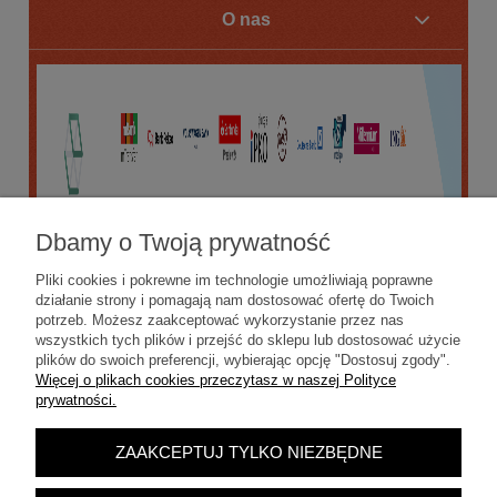
O nas
Dbamy o Twoją prywatność
Pliki cookies i pokrewne im technologie umożliwiają poprawne
działanie strony i pomagają nam dostosować ofertę do Twoich
potrzeb. Możesz zaakceptować wykorzystanie przez nas
wszystkich tych plików i przejść do sklepu lub dostosować użycie
plików do swoich preferencji, wybierając opcję "Dostosuj zgody".
Więcej o plikach cookies przeczytasz w naszej Polityce
prywatności.
ZAAKCEPTUJ TYLKO NIEZBĘDNE
POKAŻ PEŁNĄ WERSJĘ STRONY
Sklep internetowy Shoper.pl