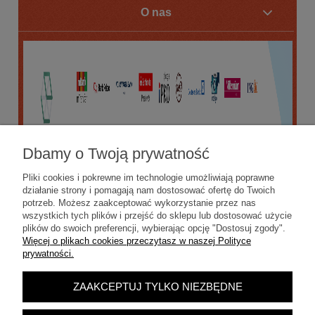
O nas
Dbamy o Twoją prywatność
Pliki cookies i pokrewne im technologie umożliwiają poprawne
działanie strony i pomagają nam dostosować ofertę do Twoich
potrzeb. Możesz zaakceptować wykorzystanie przez nas
wszystkich tych plików i przejść do sklepu lub dostosować użycie
plików do swoich preferencji, wybierając opcję "Dostosuj zgody".
Więcej o plikach cookies przeczytasz w naszej Polityce
prywatności.
ZAAKCEPTUJ TYLKO NIEZBĘDNE
POKAŻ PEŁNĄ WERSJĘ STRONY
Sklep internetowy Shoper.pl