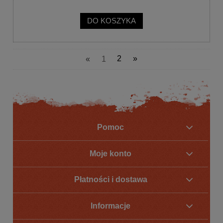
DO KOSZYKA
«
1
2
»
Pomoc
Moje konto
Płatności i dostawa
Informacje