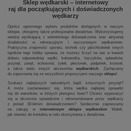
Sklep wędkarski
–
internetowy
raj dla początkujących i doświadczonych
wędkarzy
Oprócz ogromnego wyboru produktów dostępnych w naszym
sklepie, oferujemy także profesjonalne doradztwo. Wykorzystujemy
wiedzę wynikającą z wieloletniego doświadczenia oraz aktywnej
działalności w rekreacyjnym i wyczynowym wędkarstwie.
Praktyczna znajomość sprzętu, technik czy jakichkolwiek innych
tajników tego hobby sprawia, że możesz liczyć na nas w kwestii
doboru odpowiedniej wędki, kołowrotka, haczyków, spławików,
przynęt, zanęt, echosond, żyłek, plecionek, podpórek, krzeseł,
a także wielu innych akcesoriów
wędkarskich
. Zachęcamy
do zapoznania się ze wszystkimi propozycjami naszego
sklepu
!
Szukasz najlepszych naturalnych bądź sztucznych przynęt?
A może zastanawiasz się, która wędka najlepiej sprawdzi
się do warunków, w których planujesz łowić? Chcesz wyposażyć
się w akcesoria sprawdzone i rekomendowane przez wędkarzy
z ponad 30-letnim doświadczeniem? Serdecznie zapraszamy
na zakupy w
internetowym sklepie wędkarskim
Wabik,
jak również do kontaktu w celu skorzystania z doradztwa.