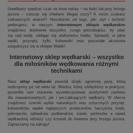
Uwielbiasz spędzać czas na łonie natury – na łodzi lub przy brzegu
jeziora – ciesząc się chwilami błogiej ciszy? A może szukasz
ciekawszych wrażeń? Niezależnie od tego, jaki styl i techniki
preferujesz, w naszym
internetowym sklepie wędkarskim
znajdziesz dosłownie wszystko, czego potrzebujesz, by udać
się nad wodę, oddając się ulubionemu hobby. Sprawdź, w jakie
wędki, przynęty, żyłki, kołowrotki oraz pozostałe akcesoria
zaopatrzysz się w sklepie Wabik!
Internetowy sklep wędkarski
– wszystko
dla miłośników wędkowania różnymi
technikami
Nasz
sklep wędkarski
powstał dzięki ogromnej pasji, którą
realizujemy już od wielu lat. Wiedza, którą zdobyliśmy w praktyce,
pozwoliła nam starannie wyselekcjonować asortyment zarówno
dla zaawansowanych, jak i początkujących wędkarzy. W ofercie
znajdziesz szeroki wybór naturalnych oraz sztucznych przynęt,
kołowrotków, wędek najlepszych producentów, haczyków, toreb,
pokrowców, spławików, podbieraków, siatek, pontonów, a nawet
wędkarskiej odzieży czy krzeseł do łowienia przy brzegu jeziora.
Zapraszamy na zakupy!