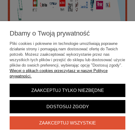
Dbamy o Twoją prywatność
Pliki cookies i pokrewne im technologie umożliwiają poprawne
działanie strony i pomagają nam dostosować ofertę do Twoich
potrzeb. Możesz zaakceptować wykorzystanie przez nas
wszystkich tych plików i przejść do sklepu lub dostosować użycie
plików do swoich preferencji, wybierając opcję "Dostosuj zgody".
Więcej o plikach cookies przeczytasz w naszej Polityce
prywatności.
ZAAKCEPTUJ TYLKO NIEZBĘDNE
POKAŻ PEŁNĄ WERSJĘ STRONY
Sklep internetowy Shoper.pl
DOSTOSUJ ZGODY
ZAAKCEPTUJ WSZYSTKIE