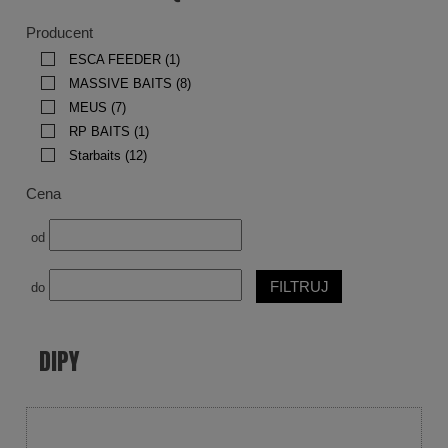
Producent
ESCA FEEDER
(1)
MASSIVE BAITS
(8)
MEUS
(7)
RP BAITS
(1)
Starbaits
(12)
Cena
od
FILTRUJ
do
DIPY