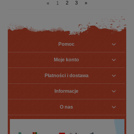
«
1
2
3
»
Pomoc
Moje konto
Płatności i dostawa
Informacje
O nas