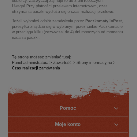
odbiorcy. Zazwyczaj zajmuje to do 2 dni roboczych.
Uwaga! Przy płatności przelewem internetowym, czas
otrzymania paczki wydłuża się o czas realizacji przelewu.
Jeżeli wybrałeś odbiór zamówienia przez
Paczkomaty InPost
,
przesyłka znajdzie się w wybranym przez ciebie Paczkomacie
w przeciągu kilku (zazwyczaj do 4) dni roboczych od momentu
nadania paczki.
Tę stronę możesz zmieniać tutaj:
Panel administratora > Zawartość > Strony informacyjne >
Czas realizacji zamówienia
Pomoc
Moje konto