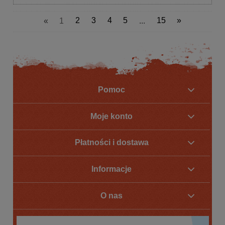
«
1
2
3
4
5
...
15
»
Pomoc
Moje konto
Płatności i dostawa
Informacje
O nas