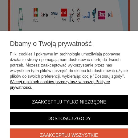
Dbamy o Twoją prywatność
Pliki cookies i pokrewne im technologie umożliwiają poprawne
działanie strony i pomagają nam dostosować ofertę do Twoich
potrzeb. Możesz zaakceptować wykorzystanie przez nas
wszystkich tych plików i przejść do sklepu lub dostosować użycie
plików do swoich preferencji, wybierając opcję "Dostosuj zgody".
Więcej o plikach cookies przeczytasz w naszej Polityce
prywatności.
ZAAKCEPTUJ TYLKO NIEZBĘDNE
POKAŻ PEŁNĄ WERSJĘ STRONY
Sklep internetowy Shoper.pl
DOSTOSUJ ZGODY
ZAAKCEPTUJ WSZYSTKIE