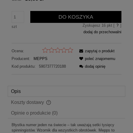
DO KOSZYKA
Zyskujesz
16
pkt [
?
]
szt
dodaj do przechowalni
Ocena:
zapytaj o produkt
Producent:
MEPPS
poleć znajomemu
Kod produktu:
5907377720188
dodaj opinię
Opis
Koszty dostawy
Cena nie zawiera ewentualnych kosztów płatności
Opinie o produkcie (0)
Błystka numer jeden na świecie – tak uważają setki tysięcy
spinningistów. Wzornik dla wszystkich obrotówek. Mepps to