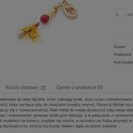
szt
Ocena:
Producent:
Kod produk
Koszty dostawy
Opinie o produkcie (0)
wieństwie do wielu błystek, które zalewają rynek, dużo czasu zainwestowano 
Cena nie zawiera ewentualnych kosztów
ość), które zachęca ryby do chwytania (między innymi). Pezon & Michel ma d
płatności
łączy się z nowoczesnością. Alain oddał do swojej dyspozycji całą swoją wied
ast i równomiernie, generuje atrakcyjne wibracje, a w połączeniu z wybranymi
ch modelach na kotwicy znajduje się mucha, a na końcu osi kulka przynęty w k
ę błyskawicznie, można nią rzucać daleko i łapie po prostu świetnie.