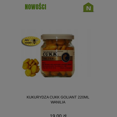
NOWOŚCI
NICA SŁOIK
KUKURYDZA CUKK GOLIANT 220ML
BIG R
WANILIA
19,00 zł