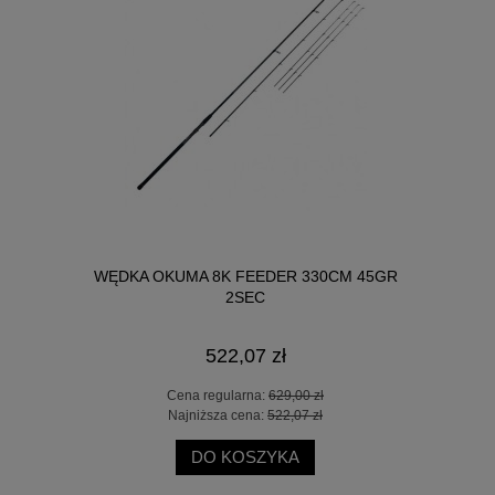
LT2.0 2000
WĘDKA OKUMA 8K FEEDER 330CM 45GR
KOŁOWROT
2SEC
522,07 zł
 zł
Cena regularna:
629,00 zł
Ce
 zł
Najniższa cena:
522,07 zł
Na
DO KOSZYKA