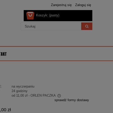
Zarejestruj się
Zaloguj się
Koszyk:
(pusty)
TAKT
ć:
na wyczerpaniu
:
24 godziny
od 11,00 zł
- ORLEN PACZKA
sprawdź formy dostawy
 nie zawiera ewentualnych kosztów
,00 zł
ości