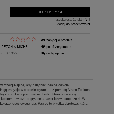
DO KOSZYKA
Zyskujesz
16
pkt [
?
]
dodaj do przechowalni
zapytaj o produkt
PEZON & MICHEL
poleć znajomemu
tu:
003366
dodaj opinię
w rozwój Rapide, aby osiągnąć idealne odbicie
ługą tradycję w budowie błystek, a z pomocą Alaina Foulona
zę i umożliwił opracowanie błystki, która obraca się
 kolorami uwodzi do gryzienia nawet leniwe drapieżniki. W
olorze łososiowego jaja. Rapide to błystka obrotowa, która