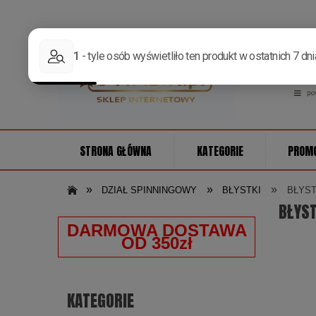
STRONA GŁÓWNA
KATEGORIE
PROM
»
»
»
DZIAŁ SPINNINGOWY
BŁYSTKI
BŁYST
BŁYST
DARMOWA DOSTAWA
OD 350zł
KATEGORIE