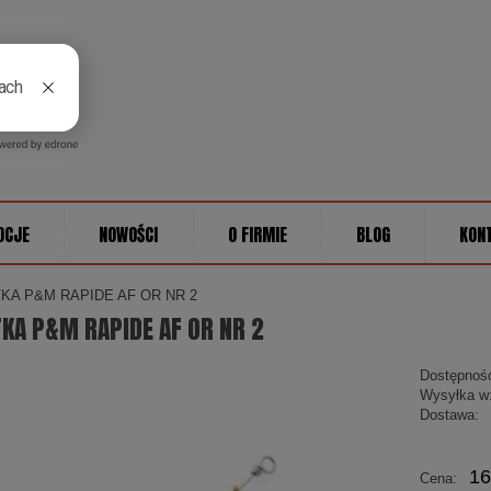
OCJE
NOWOŚCI
O FIRMIE
BLOG
KON
KA P&M RAPIDE AF OR NR 2
KA P&M RAPIDE AF OR NR 2
Dostępnoś
Wysyłka w
Dostawa:
Cena
16
Cena:
płatn