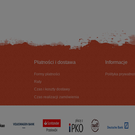
DO KOSZYKA
DO KOSZYKA
Płatności i dostawa
Informacje
Formy płatności
Polityka prywatno
Raty
Czas i koszty dostawy
Czas realizacji zamówienia