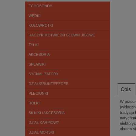
ECHOSONDY
WĘDKI
KOŁOWROTKI
HACZYKI KOTWICZKI GŁÓWKI JIGOWE
ŻYŁKI
AKCESORIA
SPŁAWIKI
SYGNALIZATORY
DZIAŁ/GRUNT/FEEDER
Opis
PLECIONKI
W przeci
ROLKI
(widoczn
tradycja 
SILNIKI I AKCESORIA
natychmi
DZIAŁ KARPIOWY
niektóry
obraca si
DZIAŁ MORSKI