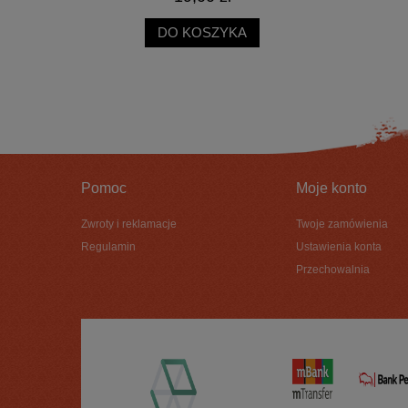
DO KOSZYKA
Pomoc
Moje konto
Zwroty i reklamacje
Twoje zamówienia
Regulamin
Ustawienia konta
Przechowalnia