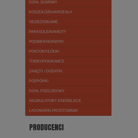
DZIAŁ SUMOWY
KOSZE/ŁÓŻKA/KRZESŁA
ODZIEŻ/OBUWIE
PARASOLE/NAMIOTY
PODBIERAKI/SIATKI
PONTONY/ŁÓDKI
TORBY/POKROWCE
ZANĘTY / DODATKI
PODPÓRKI
DZIAŁ PODLODOWY
AKUMULATORY ENERBLOCK
ŁADOWARKI PROSTOWNIKI
PRODUCENCI