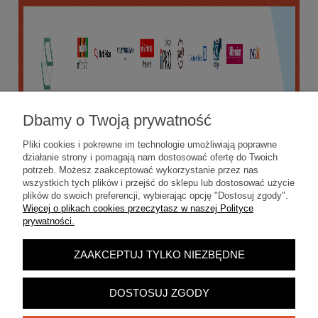
Dbamy o Twoją prywatność
Pliki cookies i pokrewne im technologie umożliwiają poprawne
działanie strony i pomagają nam dostosować ofertę do Twoich
potrzeb. Możesz zaakceptować wykorzystanie przez nas
wszystkich tych plików i przejść do sklepu lub dostosować użycie
plików do swoich preferencji, wybierając opcję "Dostosuj zgody".
Więcej o plikach cookies przeczytasz w naszej Polityce
prywatności.
ZAAKCEPTUJ TYLKO NIEZBĘDNE
POKAŻ PEŁNĄ WERSJĘ STRONY
Sklep internetowy Shoper.pl
DOSTOSUJ ZGODY