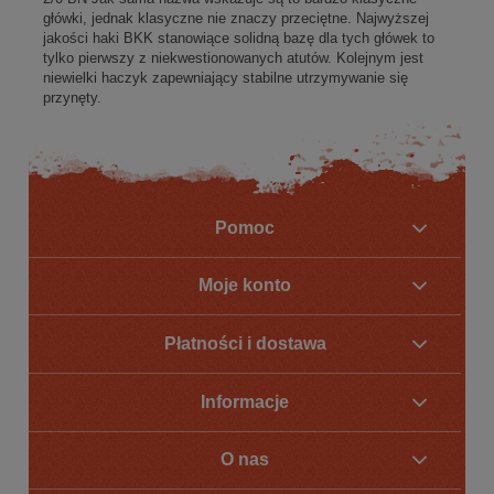
główki, jednak klasyczne nie znaczy przeciętne. Najwyższej
jakości haki BKK stanowiące solidną bazę dla tych główek to
tylko pierwszy z niekwestionowanych atutów. Kolejnym jest
niewielki haczyk zapewniający stabilne utrzymywanie się
przynęty.
Pomoc
Moje konto
Płatności i dostawa
Informacje
O nas