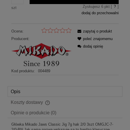
Zyskujesz
6
pkt [
?
]
szt
dodaj do przechowalni
Ocena:
zapytaj o produkt
Producent:
poleć znajomemu
dodaj opinię
Kod produktu:
004489
Opis
Koszty dostawy
Cena nie zawiera ewentualnych kosztów płatności
Opinie o produkcie (0)
Główka Mikado Jaws Classic Jig 7g hak 2/0 3szt OMGJC-7-
2/0-BN Jak sama nazwa wskazuje są to bardzo klasyczne