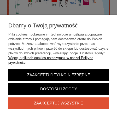
Dbamy o Twoją prywatność
Pliki cookies i pokrewne im technologie umożliwiają poprawne
działanie strony i pomagają nam dostosować ofertę do Twoich
potrzeb. Możesz zaakceptować wykorzystanie przez nas
wszystkich tych plików i przejść do sklepu lub dostosować użycie
plików do swoich preferencji, wybierając opcję "Dostosuj zgody".
Więcej o plikach cookies przeczytasz w naszej Polityce
prywatności.
ZAAKCEPTUJ TYLKO NIEZBĘDNE
POKAŻ PEŁNĄ WERSJĘ STRONY
Sklep internetowy Shoper.pl
DOSTOSUJ ZGODY
ZAAKCEPTUJ WSZYSTKIE