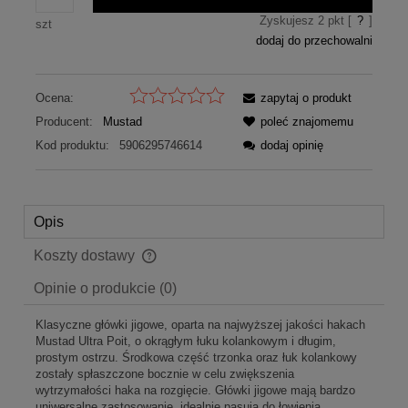
Zyskujesz
2
pkt [
?
]
szt
dodaj do przechowalni
Ocena:
zapytaj o produkt
Producent:
Mustad
poleć znajomemu
Kod produktu:
5906295746614
dodaj opinię
Opis
Koszty dostawy
Cena nie zawiera ewentualnych kosztów płatności
Opinie o produkcie (0)
Klasyczne główki jigowe, oparta na najwyższej jakości hakach
Mustad Ultra Poit, o okrągłym łuku kolankowym i długim,
prostym ostrzu. Środkowa część trzonka oraz łuk kolankowy
zostały spłaszczone bocznie w celu zwiększenia
wytrzymałości haka na rozgięcie. Główki jigowe mają bardzo
uniwersalne zastosowanie, idealnie pasują do łowienia