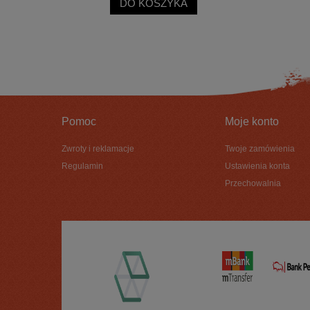
DO KOSZYKA
Pomoc
Moje konto
Zwroty i reklamacje
Twoje zamówienia
Regulamin
Ustawienia konta
Przechowalnia