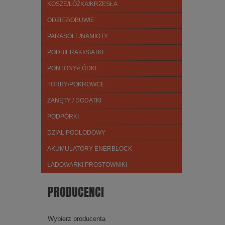
KOSZE/ŁÓŻKA/KRZESŁA
ODZIEŻ/OBUWIE
PARASOLE/NAMIOTY
PODBIERAKI/SIATKI
PONTONY/ŁÓDKI
TORBY/POKROWCE
ZANĘTY / DODATKI
PODPÓRKI
DZIAŁ PODLODOWY
AKUMULATORY ENERBLOCK
ŁADOWARKI PROSTOWNIKI
PRODUCENCI
Wybierz producenta