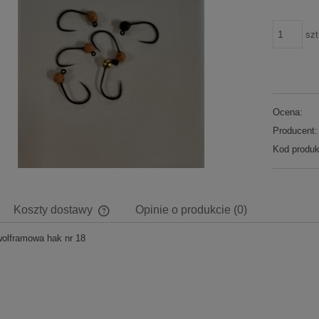
szt
Ocena:
Producent:
Kod produk
Koszty dostawy
Opinie o produkcie (0)
olframowa hak nr 18
Cena nie zawiera ewentualnych kosztów
płatności