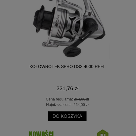
330CM 45GR
KOŁOWROTEK SPRO DSX 4000 REEL
WĘDKA OKU
221,76 zł
 zł
Cena regularna:
264,00 zł
Ce
 zł
Najniższa cena:
264,00 zł
Na
DO KOSZYKA
NOWOŚCI