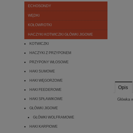
ECHOSONDY
WĘDKI
KOŁOWROTKI
HACZYKI KOTWICZKI GŁÓWKI JIGOWE
KOTWICZKI
HACZYKI Z PRZYPONEM
PRZYPONY WŁOSOWE
HAKI SUMOWE
HAKI WĘGORZOWE
Opis
HAKI FEEDEROWE
HAKI SPŁAWIKOWE
Główka w
GŁÓWKI JIGOWE
GŁÓWKI WOLFRAMOWE
HAKI KARPIOWE