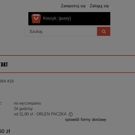
Zarejestruj się
Zaloguj się
Koszyk:
(pusty)
TAKT
WA #18
ć:
na wyczerpaniu
:
24 godziny
od 11,00 zł
- ORLEN PACZKA
sprawdź formy dostawy
 nie zawiera ewentualnych kosztów
50 zł
ości