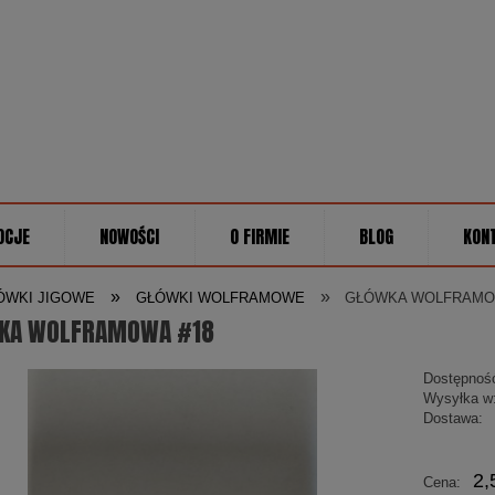
OCJE
NOWOŚCI
O FIRMIE
BLOG
KON
»
»
ÓWKI JIGOWE
GŁÓWKI WOLFRAMOWE
GŁÓWKA WOLFRAMO
KA WOLFRAMOWA #18
Dostępnoś
Wysyłka w
Dostawa:
Cena
2,
Cena:
płatn