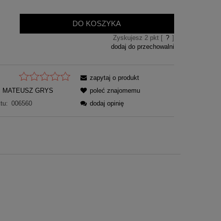
DO KOSZYKA
Zyskujesz
2
pkt [
?
]
dodaj do przechowalni
zapytaj o produkt
MATEUSZ GRYS
poleć znajomemu
tu:
006560
dodaj opinię