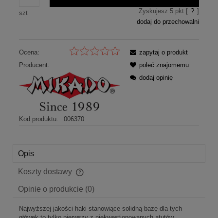
Zyskujesz
5
pkt [
?
]
szt
dodaj do przechowalni
Ocena:
zapytaj o produkt
Producent:
poleć znajomemu
dodaj opinię
Kod produktu:
006370
Opis
Koszty dostawy
Cena nie zawiera ewentualnych kosztów płatności
Opinie o produkcie (0)
Najwyższej jakości haki stanowiące solidną bazę dla tych
główek to tylko pierwszy z niekwestionowanych atutów.