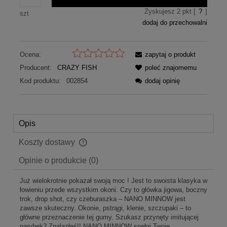
Zyskujesz
2
pkt [
?
]
szt
dodaj do przechowalni
Ocena:
zapytaj o produkt
Producent:
CRAZY FISH
poleć znajomemu
Kod produktu:
002854
dodaj opinię
Opis
Koszty dostawy
Cena nie zawiera ewentualnych kosztów płatności
Opinie o produkcie (0)
Już wielokrotnie pokazał swoją moc ! Jest to swoista klasyka w
łowieniu przede wszystkim okoni. Czy to główka jigowa, boczny
trok, drop shot, czy czeburaszka – NANO MINNOW jest
zawsze skuteczny. Okonie, pstrągi, klenie, szczupaki – to
główne przeznaczenie tej gumy. Szukasz przynęty imitującej
narybek? Znalazłeś!! NANO MINNOW spełni Twoje