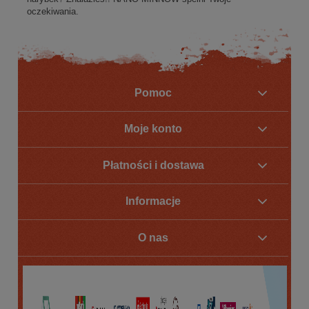
oczekiwania.
Pomoc
Moje konto
Płatności i dostawa
Informacje
O nas