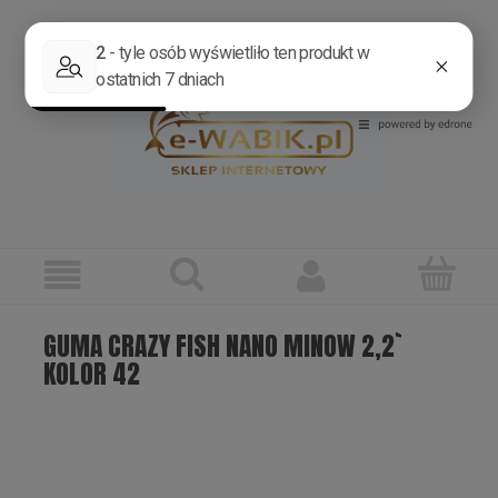
Zarejestruj się
Zaloguj się
GUMA CRAZY FISH NANO MINOW 2,2`
KOLOR 42