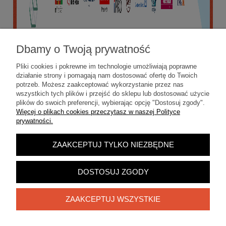
Dbamy o Twoją prywatność
Pliki cookies i pokrewne im technologie umożliwiają poprawne
działanie strony i pomagają nam dostosować ofertę do Twoich
potrzeb. Możesz zaakceptować wykorzystanie przez nas
wszystkich tych plików i przejść do sklepu lub dostosować użycie
plików do swoich preferencji, wybierając opcję "Dostosuj zgody".
Więcej o plikach cookies przeczytasz w naszej Polityce
prywatności.
ZAAKCEPTUJ TYLKO NIEZBĘDNE
POKAŻ PEŁNĄ WERSJĘ STRONY
Sklep internetowy Shoper.pl
DOSTOSUJ ZGODY
ZAAKCEPTUJ WSZYSTKIE