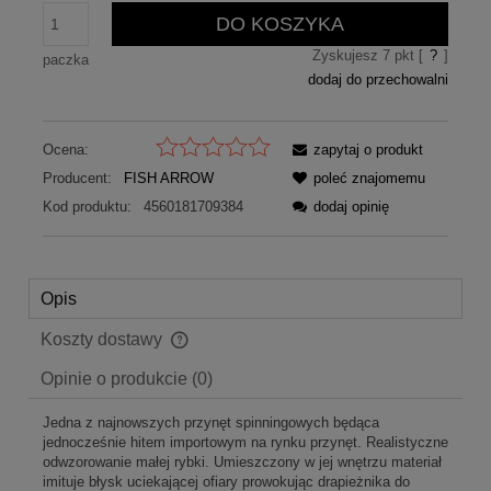
DO KOSZYKA
Zyskujesz
7
pkt [
?
]
paczka
dodaj do przechowalni
Ocena:
zapytaj o produkt
Producent:
FISH ARROW
poleć znajomemu
Kod produktu:
4560181709384
dodaj opinię
Opis
Koszty dostawy
Cena nie zawiera ewentualnych kosztów płatności
Opinie o produkcie (0)
Jedna z najnowszych przynęt spinningowych będąca
jednocześnie hitem importowym na rynku przynęt. Realistyczne
odwzorowanie małej rybki. Umieszczony w jej wnętrzu materiał
imituje błysk uciekającej ofiary prowokując drapieżnika do