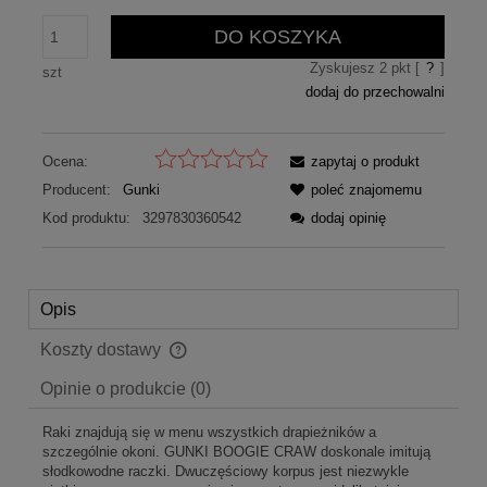
DO KOSZYKA
Zyskujesz
2
pkt [
?
]
szt
dodaj do przechowalni
Ocena:
zapytaj o produkt
Producent:
Gunki
poleć znajomemu
Kod produktu:
3297830360542
dodaj opinię
Opis
Koszty dostawy
Cena nie zawiera ewentualnych kosztów płatności
Opinie o produkcie (0)
Raki znajdują się w menu wszystkich drapieżników a
szczególnie okoni. GUNKI BOOGIE CRAW doskonale imitują
słodkowodne raczki. Dwuczęściowy korpus jest niezwykle