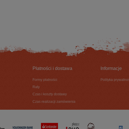
21,00 zł
21,00 zł
DO KOSZYKA
DO KOSZYKA
Płatności i dostawa
Informacje
Formy płatności
Polityka prywatno
Raty
Czas i koszty dostawy
Czas realizacji zamówienia