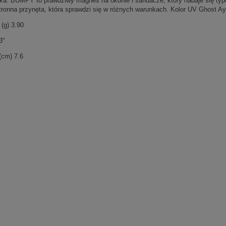
ika. BUMPY to prawdziwy magnes na okonie i sandacze, który nadaje się typu 
ronna przynęta, która sprawdzi się w różnych warunkach. Kolor UV Ghost A
(g) 3.90
3"
(cm) 7.6