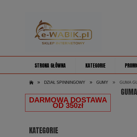
STRONA GŁÓWNA
KATEGORIE
PROM
»
»
»
DZIAŁ SPINNINGOWY
GUMY
GUMA GU
GUMA
DARMOWA DOSTAWA
OD 350zł
KATEGORIE