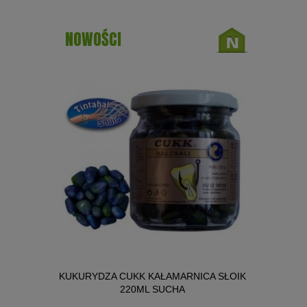
NOWOŚCI
NICA SŁOIK
KUKURYDZA CUKK GOLIANT 220ML
BIG R
WANILIA