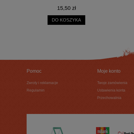
19,00 zł
DO KOSZYKA
Pomoc
Moje konto
Zwroty i reklamacje
Twoje zamówienia
Regulamin
Ustawienia konta
Przechowalnia