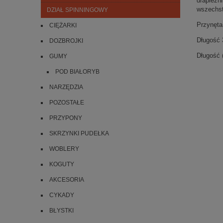
drapieżn
wszechst
DZIAŁ SPINNINGOWY
Przynęta 
CIĘŻARKI
Długość 
DOZBROJKI
Długość 
GUMY
POD BIAŁORYB
NARZĘDZIA
POZOSTAŁE
PRZYPONY
SKRZYNKI PUDEŁKA
WOBLERY
KOGUTY
AKCESORIA
CYKADY
BŁYSTKI