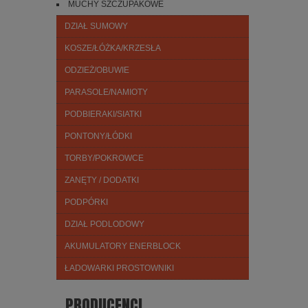
MUCHY SZCZUPAKOWE
DZIAŁ SUMOWY
KOSZE/ŁÓŻKA/KRZESŁA
ODZIEŻ/OBUWIE
PARASOLE/NAMIOTY
PODBIERAKI/SIATKI
PONTONY/ŁÓDKI
TORBY/POKROWCE
ZANĘTY / DODATKI
PODPÓRKI
DZIAŁ PODLODOWY
AKUMULATORY ENERBLOCK
ŁADOWARKI PROSTOWNIKI
PRODUCENCI