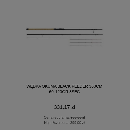
WĘDKA OKUMA CUSTOM BLACK FEEDER
KOŁOW
DER 360CM
300CM UP TO 80G 3SEC
248,17 zł
Cena regularna:
299,00 zł
Ce
 zł
Najniższa cena:
299,00 zł
Na
 zł
DO KOSZYKA