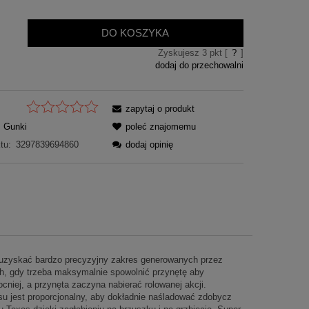
DO KOSZYKA
Zyskujesz
3
pkt [
?
]
dodaj do przechowalni
zapytaj o produkt
Gunki
poleć znajomemu
tu:
3297839694860
dodaj opinię
 uzyskać bardzo precyzyjny zakres generowanych przez
ach, gdy trzeba maksymalnie spowolnić przynętę aby
niej, a przynęta zaczyna nabierać rolowanej akcji.
su jest proporcjonalny, aby dokładnie naśladować zdobycz