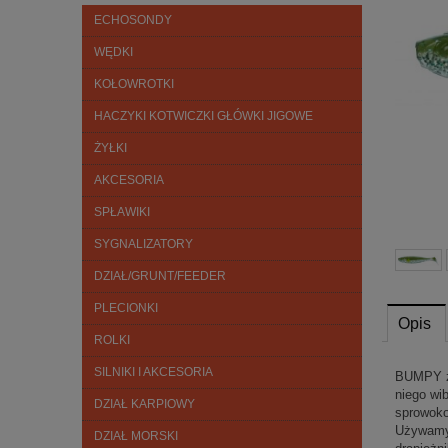
ECHOSONDY
WĘDKI
KOŁOWROTKI
HACZYKI KOTWICZKI GŁÓWKI JIGOWE
ŻYŁKI
AKCESORIA
SPŁAWIKI
SYGNALIZATORY
DZIAŁ/GRUNT/FEEDER
PLECIONKI
Opis
ROLKI
SILNIKI I AKCESORIA
BUMPY zo
niego wi
DZIAŁ KARPIOWY
sprowoko
Używamy 
DZIAŁ MORSKI