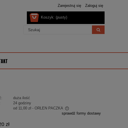
Zarejestruj się
Zaloguj się
Koszyk:
(pusty)
TAKT
ć:
duża ilość
:
24 godziny
od 11,00 zł
- ORLEN PACZKA
sprawdź formy dostawy
 nie zawiera ewentualnych kosztów
20 zł
ości