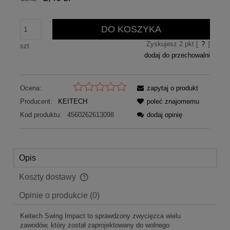
DO KOSZYKA
Zyskujesz
2
pkt [
?
]
szt
dodaj do przechowalni
Ocena:
zapytaj o produkt
Producent:
KEITECH
poleć znajomemu
Kod produktu:
4560262613098
dodaj opinię
Opis
Koszty dostawy
Cena nie zawiera ewentualnych kosztów płatności
Opinie o produkcie (0)
Keitech Swing Impact to sprawdzony zwycięzca wielu
zawodów, który został zaprojektowany do wolnego