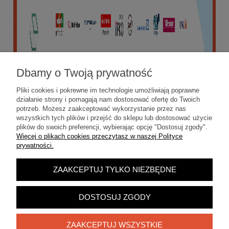
Dbamy o Twoją prywatność
Pliki cookies i pokrewne im technologie umożliwiają poprawne
działanie strony i pomagają nam dostosować ofertę do Twoich
potrzeb. Możesz zaakceptować wykorzystanie przez nas
wszystkich tych plików i przejść do sklepu lub dostosować użycie
plików do swoich preferencji, wybierając opcję "Dostosuj zgody".
Więcej o plikach cookies przeczytasz w naszej Polityce
prywatności.
ZAAKCEPTUJ TYLKO NIEZBĘDNE
POKAŻ PEŁNĄ WERSJĘ STRONY
Sklep internetowy Shoper.pl
DOSTOSUJ ZGODY
ZAAKCEPTUJ WSZYSTKIE