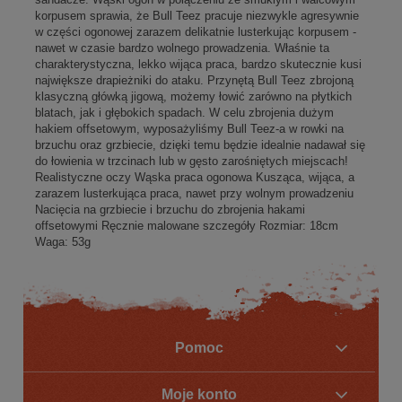
korpusem sprawia, że Bull Teez pracuje niezwykle agresywnie
w części ogonowej zarazem delikatnie lusterkując korpusem -
nawet w czasie bardzo wolnego prowadzenia. Właśnie ta
charakterystyczna, lekko wijąca praca, bardzo skutecznie kusi
największe drapieżniki do ataku. Przynętą Bull Teez zbrojoną
klasyczną główką jigową, możemy łowić zarówno na płytkich
blatach, jak i głębokich spadach. W celu zbrojenia dużym
hakiem offsetowym, wyposażyliśmy Bull Teez-a w rowki na
brzuchu oraz grzbiecie, dzięki temu będzie idealnie nadawał się
do łowienia w trzcinach lub w gęsto zarośniętych miejscach!
Realistyczne oczy Wąska praca ogonowa Kusząca, wijąca, a
zarazem lusterkująca praca, nawet przy wolnym prowadzeniu
Nacięcia na grzbiecie i brzuchu do zbrojenia hakami
offsetowymi Ręcznie malowane szczegóły Rozmiar: 18cm
Waga: 53g
Pomoc
Moje konto