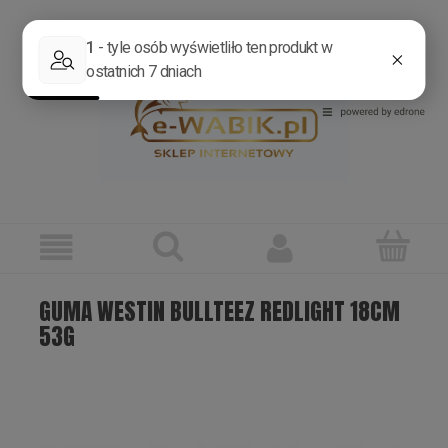
Zarejestruj się
Zaloguj się
GUMA WESTIN BULLTEEZ REDLIGHT 18CM
53G