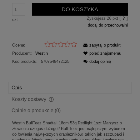
DO KOSZYKA
Zyskujesz
26
pkt [
?
]
szt
dodaj do przechowalni
Ocena:
zapytaj o produkt
Producent:
Westin
poleć znajomemu
Kod produktu:
5707549472125
dodaj opinię
Opis
Koszty dostawy
Cena nie zawiera ewentualnych kosztów płatności
Opinie o produkcie (0)
Westin BullTeez Shadtail 18cm 53g Redlight 1szt Marzysz o
złowieniu czegoś dużego? Bull Teez jest najlepszym wyborem
do łowienia największych drapieżników, takich jak szczupaki i
sandacze. Wąski ogon w połączeniu ze smukłym i walcowym