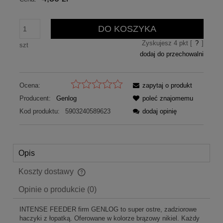
DO KOSZYKA
Zyskujesz
4
pkt [
?
]
szt
dodaj do przechowalni
Ocena:
zapytaj o produkt
Producent:
Genlog
poleć znajomemu
Kod produktu:
5903240589623
dodaj opinię
Opis
Koszty dostawy
Cena nie zawiera ewentualnych kosztów płatności
Opinie o produkcie (0)
INTENSE FEEDER firm GENLOG to super ostre, zadziorowe
haczyki z łopatką. Oferowane w kolorze brązowy nikiel. Każdy