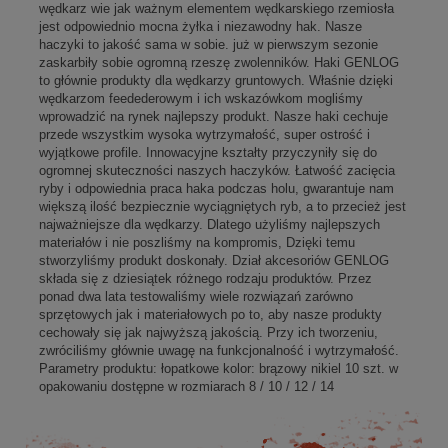
wędkarz wie jak ważnym elementem wędkarskiego rzemiosła
jest odpowiednio mocna żyłka i niezawodny hak. Nasze
haczyki to jakość sama w sobie. już w pierwszym sezonie
zaskarbiły sobie ogromną rzeszę zwolenników. Haki GENLOG
to głównie produkty dla wędkarzy gruntowych. Właśnie dzięki
wędkarzom feedederowym i ich wskazówkom mogliśmy
wprowadzić na rynek najlepszy produkt. Nasze haki cechuje
przede wszystkim wysoka wytrzymałość, super ostrość i
wyjątkowe profile. Innowacyjne kształty przyczyniły się do
ogromnej skuteczności naszych haczyków. Łatwość zacięcia
ryby i odpowiednia praca haka podczas holu, gwarantuje nam
większą ilość bezpiecznie wyciągniętych ryb, a to przecież jest
najważniejsze dla wędkarzy. Dlatego użyliśmy najlepszych
materiałów i nie poszliśmy na kompromis, Dzięki temu
stworzyliśmy produkt doskonały. Dział akcesoriów GENLOG
składa się z dziesiątek różnego rodzaju produktów. Przez
ponad dwa lata testowaliśmy wiele rozwiązań zarówno
sprzętowych jak i materiałowych po to, aby nasze produkty
cechowały się jak najwyższą jakością. Przy ich tworzeniu,
zwróciliśmy głównie uwagę na funkcjonalność i wytrzymałość.
Parametry produktu: łopatkowe kolor: brązowy nikiel 10 szt. w
opakowaniu dostępne w rozmiarach 8 / 10 / 12 / 14