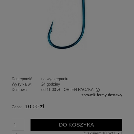
Dostępność:
na wyczerpaniu
Wysyłka w:
24 godziny
Dostawa:
od 11,00 zł
- ORLEN PACZKA
sprawdź formy dostawy
Cena nie zawiera ewentualnych kosztów płatności
10,00 zł
Cena:
DO KOSZYKA
Zyskujesz
10
pkt [
?
]