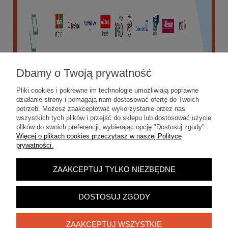
Dbamy o Twoją prywatność
Pliki cookies i pokrewne im technologie umożliwiają poprawne
działanie strony i pomagają nam dostosować ofertę do Twoich
potrzeb. Możesz zaakceptować wykorzystanie przez nas
wszystkich tych plików i przejść do sklepu lub dostosować użycie
plików do swoich preferencji, wybierając opcję "Dostosuj zgody".
Więcej o plikach cookies przeczytasz w naszej Polityce
prywatności.
ZAAKCEPTUJ TYLKO NIEZBĘDNE
POKAŻ PEŁNĄ WERSJĘ STRONY
Sklep internetowy Shoper.pl
DOSTOSUJ ZGODY
ZAAKCEPTUJ WSZYSTKIE