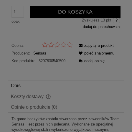
DO KOSZYKA
Zyskujesz
13
pkt [
?
]
opak
dodaj do przechowalni
Ocena:
zapytaj o produkt
Producent:
Sensas
poleć znajomemu
Kod produktu:
3297830540500
dodaj opinię
Opis
Koszty dostawy
Cena nie zawiera ewentualnych kosztów płatności
Opinie o produkcie (0)
Ta gama haczyków została stworzona przez zawodników Team
Sensas i jest przez nich polecana. Wykonane ze specjalnej
wysokowęglowej stali i wykończone wyjątkowo mocnymi,