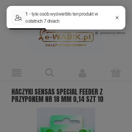
Zarejestruj się
Zaloguj się
HACZYKI SENSAS SPECIAL FEEDER Z
PRZYPONEM NR 18 MM 0,14 SZT 10