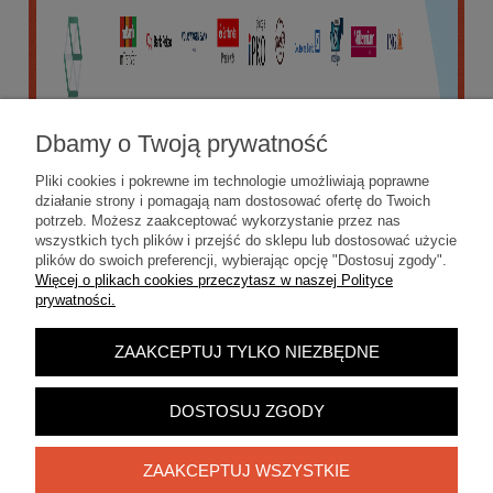
Dbamy o Twoją prywatność
Pliki cookies i pokrewne im technologie umożliwiają poprawne
działanie strony i pomagają nam dostosować ofertę do Twoich
potrzeb. Możesz zaakceptować wykorzystanie przez nas
wszystkich tych plików i przejść do sklepu lub dostosować użycie
plików do swoich preferencji, wybierając opcję "Dostosuj zgody".
Więcej o plikach cookies przeczytasz w naszej Polityce
prywatności.
ZAAKCEPTUJ TYLKO NIEZBĘDNE
POKAŻ PEŁNĄ WERSJĘ STRONY
Sklep internetowy Shoper.pl
DOSTOSUJ ZGODY
ZAAKCEPTUJ WSZYSTKIE