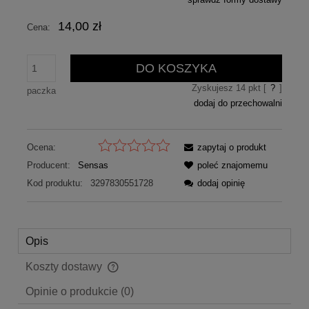
Cena nie zawiera ewentualnych kosztów płatności
14,00 zł
Cena:
DO KOSZYKA
Zyskujesz
14
pkt [
?
]
paczka
dodaj do przechowalni
Ocena:
zapytaj o produkt
Producent:
Sensas
poleć znajomemu
Kod produktu:
3297830551728
dodaj opinię
Opis
Koszty dostawy
Cena nie zawiera ewentualnych kosztów płatności
Opinie o produkcie (0)