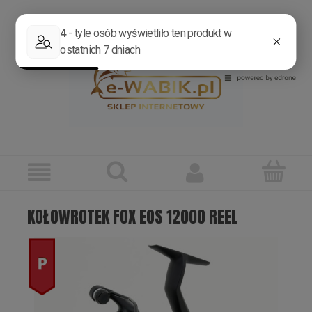
Zarejestruj się
Zaloguj się
KOŁOWROTEK FOX EOS 12000 REEL