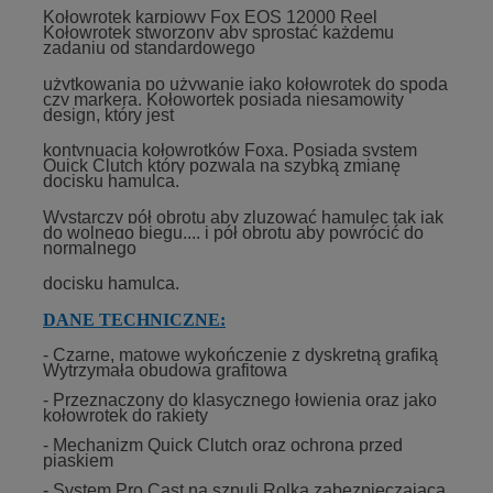
Kołowrotek karpiowy Fox EOS 12000 Reel
Kołowrotek stworzony aby sprostać każdemu
zadaniu od standardowego
użytkowania po używanie jako kołowrotek do spoda
czy markera. Kołowortek posiada niesamowity
design, który jest
kontynuacją kołowrotków Foxa. Posiada system
Quick Clutch który pozwala na szybką zmianę
docisku hamulca.
Wystarczy pół obrotu aby zluzować hamulec tak jak
do wolnego biegu.... i pół obrotu aby powrócić do
normalnego
docisku hamulca.
DANE TECHNICZNE:
- Czarne, matowe wykończenie z dyskretną grafiką
Wytrzymała obudowa grafitowa
- Przeznaczony do klasycznego łowienia oraz jako
kołowrotek do rakiety
- Mechanizm Quick Clutch oraz ochrona przed
piaskiem
- System Pro Cast na szpuli Rolka zabezpieczająca