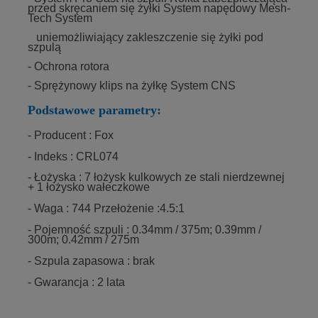
przed skręcaniem się żyłki System napędowy Mesh-
Tech System
uniemożliwiający zakleszczenie się żyłki pod
szpulą
- Ochrona rotora
- Sprężynowy klips na żyłkę System CNS
Podstawowe parametry:
- Producent : Fox
- Indeks : CRL074
- Łożyska : 7 łożysk kulkowych ze stali nierdzewnej
+ 1 łożysko wałeczkowe
- Waga : 744 Przełożenie :4.5:1
- Pojemność szpuli : 0.34mm / 375m; 0.39mm /
300m; 0.42mm / 275m
- Szpula zapasowa : brak
- Gwarancja : 2 lata