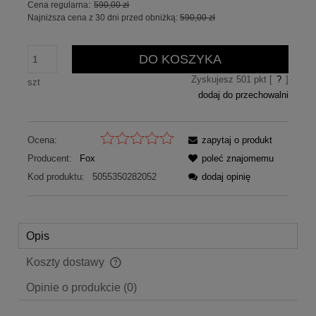
Cena regularna:
590,00 zł
Najniższa cena z 30 dni przed obniżką:
590,00 zł
DO KOSZYKA
Zyskujesz
501
pkt [
?
]
szt
dodaj do przechowalni
Ocena:
zapytaj o produkt
Producent:
Fox
poleć znajomemu
Kod produktu:
5055350282052
dodaj opinię
Opis
Koszty dostawy
Cena nie zawiera ewentualnych kosztów płatności
Opinie o produkcie (0)