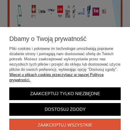
Dbamy o Twoją prywatność
Pliki cookies i pokrewne im technologie umożliwiają poprawne
działanie strony i pomagają nam dostosować ofertę do Twoich
potrzeb. Możesz zaakceptować wykorzystanie przez nas
wszystkich tych plików i przejść do sklepu lub dostosować użycie
plików do swoich preferencji, wybierając opcję "Dostosuj zgody".
Więcej o plikach cookies przeczytasz w naszej Polityce
prywatności.
ZAAKCEPTUJ TYLKO NIEZBĘDNE
POKAŻ PEŁNĄ WERSJĘ STRONY
Sklep internetowy Shoper.pl
DOSTOSUJ ZGODY
ZAAKCEPTUJ WSZYSTKIE