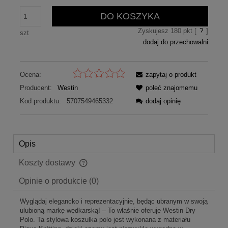
DO KOSZYKA
Zyskujesz
180
pkt [
?
]
szt
dodaj do przechowalni
Ocena:
zapytaj o produkt
Producent:
Westin
poleć znajomemu
Kod produktu:
5707549465332
dodaj opinię
Opis
Koszty dostawy
Cena nie zawiera ewentualnych kosztów płatności
Opinie o produkcie (0)
Wyglądaj elegancko i reprezentacyjnie, będąc ubranym w swoją
ulubioną markę wędkarską! – To właśnie oferuje Westin Dry
Polo. Ta stylowa koszulka polo jest wykonana z materiału