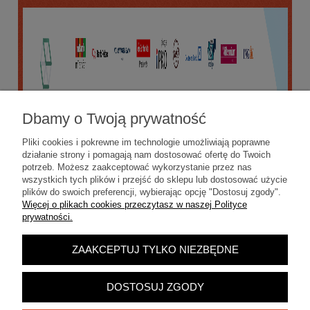
Dbamy o Twoją prywatność
Pliki cookies i pokrewne im technologie umożliwiają poprawne
działanie strony i pomagają nam dostosować ofertę do Twoich
potrzeb. Możesz zaakceptować wykorzystanie przez nas
wszystkich tych plików i przejść do sklepu lub dostosować użycie
plików do swoich preferencji, wybierając opcję "Dostosuj zgody".
Więcej o plikach cookies przeczytasz w naszej Polityce
prywatności.
ZAAKCEPTUJ TYLKO NIEZBĘDNE
POKAŻ PEŁNĄ WERSJĘ STRONY
Sklep internetowy Shoper.pl
DOSTOSUJ ZGODY