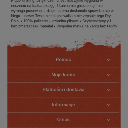
Pique Knitting, dzięki czemu jest niezwykle wygodna w
noszeniu na każdą okazję. Tkanina nie gniecie się i nie
wymaga prasowania, dzięki czemu doskonale sprawdza się w
biegu – nawet Twoja niechlujna walizka nie zepsuje tego Dry
Polo. • 100% poliester – dzianina pikowa • Szybkoschnący i
bez zmarszczek materiał • Wygodna metka na karku bez tagów
Pomoc
Moje konto
Płatności i dostawa
Informacje
O nas