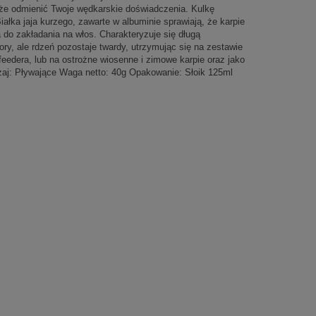
może odmienić Twoje wędkarskie doświadczenia. Kulkę
ałka jaja kurzego, zawarte w albuminie sprawiają, że karpie
 do zakładania na włos. Charakteryzuje się długą
ry, ale rdzeń pozostaje twardy, utrzymując się na zestawie
edera, lub na ostrożne wiosenne i zimowe karpie oraz jako
aj: Pływające Waga netto: 40g Opakowanie: Słoik 125ml