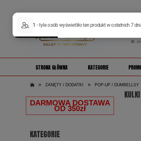
STRONA GŁÓWNA
KATEGORIE
PROM
»
»
ZANĘTY / DODATKI
POP-UP / DUMBELLSY
KULKI
DARMOWA DOSTAWA
OD 350zł
KATEGORIE