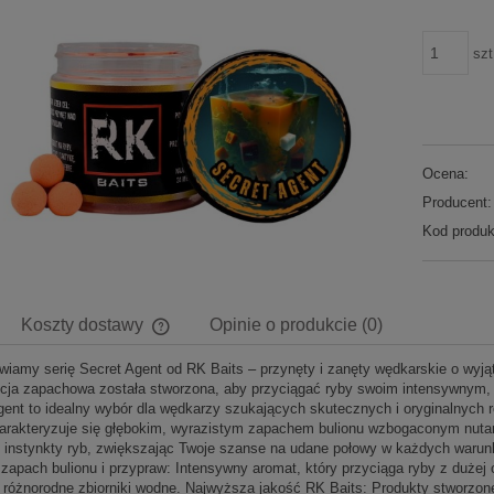
szt
Ocena:
Producent:
Kod produk
Koszty dostawy
Opinie o produkcie (0)
wiamy serię Secret Agent od RK Baits – przynęty i zanęty wędkarskie o wyją
Cena nie zawiera ewentualnych kosztów
ja zapachowa została stworzona, aby przyciągać ryby swoim intensywnym, a
płatności
gent to idealny wybór dla wędkarzy szukających skutecznych i oryginalnych 
arakteryzuje się głębokim, wyrazistym zapachem bulionu wzbogaconym nuta
e instynkty ryb, zwiększając Twoje szanse na udane połowy w każdych waru
 zapach bulionu i przypraw: Intensywny aromat, który przyciąga ryby z duże
 różnorodne zbiorniki wodne. Najwyższa jakość RK Baits: Produkty stworzon