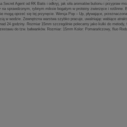
a Secret Agent od RK Baits i odkryj, jak siła aromatów bulionu i przypraw 
y na sprawdzonym, rybnym miksie bogatym w proteiny zwierzęce i roślinne. Bi
nie mogą oprzeć się tej przynęcie. Wersja Pop – Up, pływające, przeznaczona
ścią w wodzie. Zewnętrzna warstwa szybko pracuje, uwalniając wabiące atrakto
nad 24 godziny. Rozmiar 15mm szczególnie polecamy jako kulki do metody, fe
 zestawu do tzw. bałwanków. Rozmiar: 15mm Kolor: Pomarańczowy, fluo Rodz