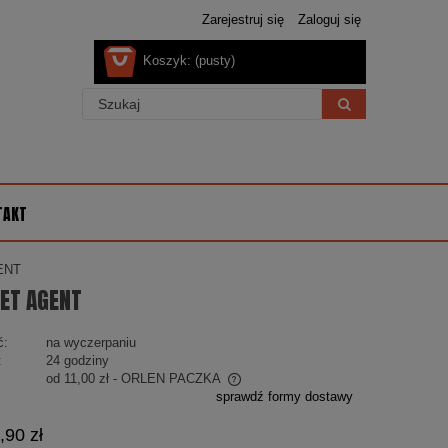
Zarejestruj się
Zaloguj się
Koszyk:
(pusty)
TAKT
ENT
ET AGENT
ć:
na wyczerpaniu
:
24 godziny
od 11,00 zł
- ORLEN PACZKA
sprawdź formy dostawy
 nie zawiera ewentualnych kosztów
,90 zł
ości