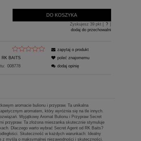
DO KOSZYKA
Zyskujesz
39
pkt [
?
]
dodaj do przechowalni
zapytaj o produkt
RK BAITS
poleć znajomemu
tu:
008778
dodaj opinię
tkowym aromacie bulionu i przypraw. Ta unikalna
petycznym aromatem, który wyróżnia się na tle innych.
rozwiązań. Wyjątkowy Aromat Bulionu i Przypraw Secret
mi przypraw. Ta złożona mieszanka skutecznie stymuluje
nkach. Dlaczego warto wybrać Secret Agent od RK Baits?
j odległości. Skuteczność w każdych warunkach: Idealny
e z myślą o maksymalnej niezawodności i skuteczności.