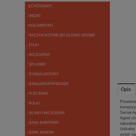
ECHOSONDY
WĘDKI
KOŁOWROTKI
HACZYKI KOTWICZKI GŁÓWKI JIGOWE
ŻYŁKI
AKCESORIA
SPŁAWIKI
SYGNALIZATORY
DZIAŁ/GRUNT/FEEDER
Opis
PLECIONKI
Przedsta
ROLKI
kompozyc
Secret A
SILNIKI I AKCESORIA
Agent ch
DZIAŁ KARPIOWY
naturaln
Unikalny
DZIAŁ MORSKI
wybór na