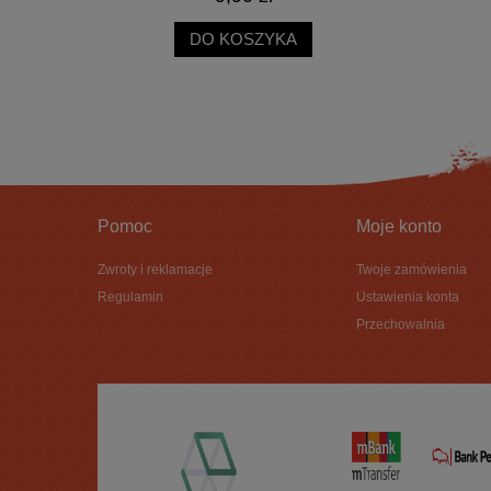
DO KOSZYKA
Pomoc
Moje konto
Zwroty i reklamacje
Twoje zamówienia
Regulamin
Ustawienia konta
Przechowalnia