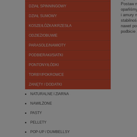
Postaw n
DZIAŁ SPINNINGOWY
oparliśm
i amury 
DZIAŁ SUMOWY
stabilno
KOSZE/ŁÓŻKA/KRZESŁA
nawet po
podbicie
ODZIEŻ/OBUWIE
PARASOLE/NAMIOTY
PODBIERAKI/SIATKI
PONTONY/ŁÓDKI
TORBY/POKROWCE
ZANĘTY / DODATKI
NATURALNE I ZIARNA
NAWILŻONE
PASTY
PELLETY
POP-UP / DUMBELLSY