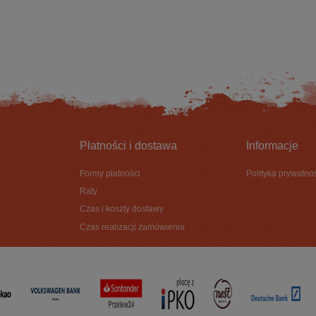
DO KOSZYKA
DO KOSZYKA
Płatności i dostawa
Informacje
Formy płatności
Polityka prywatno
Raty
Czas i koszty dostawy
Czas realizacji zamówienia