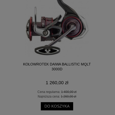
UEGO25000
KOŁOWROTEK DAIWA BALLISTIC MQLT
KOŁOWRO
3000D
1 260,00 zł
 zł
Cena regularna:
1 400,00 zł
Ce
 zł
Najniższa cena:
1 260,00 zł
Na
DO KOSZYKA