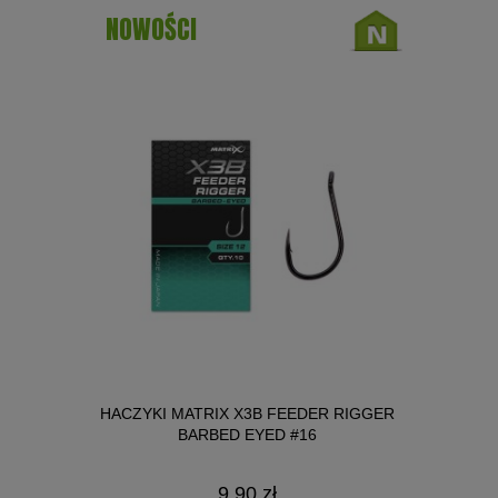
NOWOŚCI
IT 3W1
HACZYKI MATRIX X3B FEEDER RIGGER
HACZYKI 
 2MM
BARBED EYED #16
B
LIMAK 25ML
9,90 zł