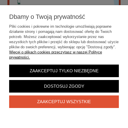
Dbamy o Twoją prywatność
Pliki cookies i pokrewne im technologie umożliwiają poprawne
działanie strony i pomagają nam dostosować ofertę do Twoich
potrzeb. Możesz zaakceptować wykorzystanie przez nas
wszystkich tych plików i przejść do sklepu lub dostosować użycie
plików do swoich preferencji, wybierając opcję "Dostosuj zgody".
Więcej o plikach cookies przeczytasz w naszej Polityce
prywatności.
ZAAKCEPTUJ TYLKO NIEZBĘDNE
POKAŻ PEŁNĄ WERSJĘ STRONY
Sklep internetowy Shoper.pl
DOSTOSUJ ZGODY
ZAAKCEPTUJ WSZYSTKIE