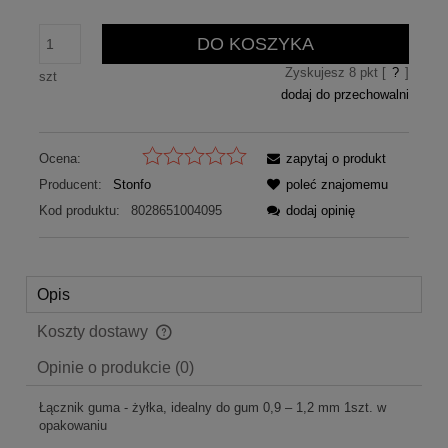
DO KOSZYKA
Zyskujesz
8
pkt [
?
]
szt
dodaj do przechowalni
Ocena:
zapytaj o produkt
Producent:
Stonfo
poleć znajomemu
Kod produktu:
8028651004095
dodaj opinię
Opis
Koszty dostawy
Cena nie zawiera ewentualnych kosztów płatności
Opinie o produkcie (0)
Łącznik guma - żyłka, idealny do gum 0,9 – 1,2 mm 1szt. w
opakowaniu