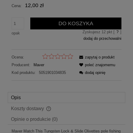
12,00 zł
Cena:
DO KOSZYKA
Zyskujesz
12
pkt [
?
]
opak
dodaj do przechowalni
Ocena:
zapytaj o produkt
Producent:
Maver
poleć znajomemu
Kod produktu:
5051901034835
dodaj opinię
Opis
Koszty dostawy
Cena nie zawiera ewentualnych kosztów płatności
Opinie o produkcie (0)
Maver Match This Tungsten Lock & Slide Olivettes pole fishing