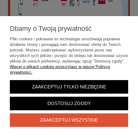
Dbamy o Twoją prywatność
Pliki cookies i pokrewne im technologie umożliwiają poprawne
działanie strony i pomagają nam dostosować ofertę do Twoich
potrzeb. Możesz zaakceptować wykorzystanie przez nas
wszystkich tych plików i przejść do sklepu lub dostosować użycie
plików do swoich preferencji, wybierając opcję "Dostosuj zgody".
Więcej o plikach cookies przeczytasz w naszej Polityce
prywatności.
ZAAKCEPTUJ TYLKO NIEZBĘDNE
POKAŻ PEŁNĄ WERSJĘ STRONY
Sklep internetowy Shoper.pl
DOSTOSUJ ZGODY
ZAAKCEPTUJ WSZYSTKIE