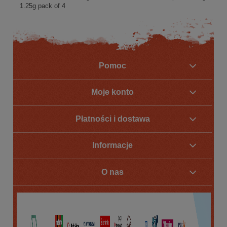
1.25g pack of 4
Pomoc
Moje konto
Płatności i dostawa
Informacje
O nas