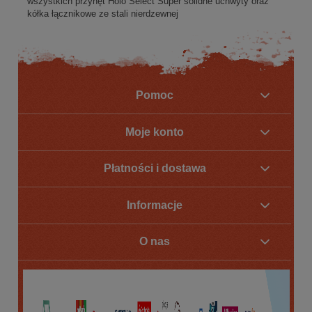
wszystkich przynęt Holo Select Super solidne uchwyty oraz
kółka łącznikowe ze stali nierdzewnej
Pomoc
Moje konto
Płatności i dostawa
Informacje
O nas