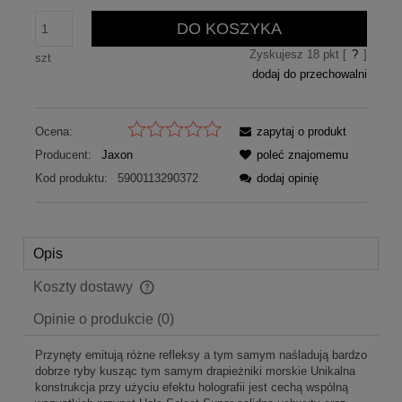
DO KOSZYKA
Zyskujesz
18
pkt [
?
]
szt
dodaj do przechowalni
Ocena:
zapytaj o produkt
Producent:
Jaxon
poleć znajomemu
Kod produktu:
5900113290372
dodaj opinię
Opis
Koszty dostawy
Cena nie zawiera ewentualnych kosztów płatności
Opinie o produkcie (0)
Przynęty emitują różne refleksy a tym samym naśladują bardzo
dobrze ryby kusząc tym samym drapieżniki morskie Unikalna
konstrukcja przy użyciu efektu holografii jest cechą wspólną