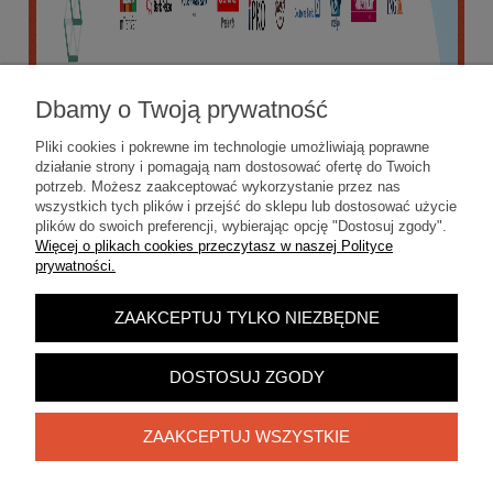
Dbamy o Twoją prywatność
Pliki cookies i pokrewne im technologie umożliwiają poprawne
działanie strony i pomagają nam dostosować ofertę do Twoich
potrzeb. Możesz zaakceptować wykorzystanie przez nas
wszystkich tych plików i przejść do sklepu lub dostosować użycie
plików do swoich preferencji, wybierając opcję "Dostosuj zgody".
Więcej o plikach cookies przeczytasz w naszej Polityce
prywatności.
ZAAKCEPTUJ TYLKO NIEZBĘDNE
POKAŻ PEŁNĄ WERSJĘ STRONY
Sklep internetowy Shoper.pl
DOSTOSUJ ZGODY
ZAAKCEPTUJ WSZYSTKIE