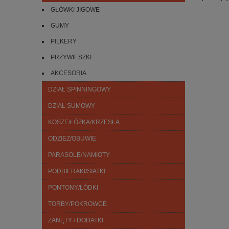
GŁÓWKI JIGOWE
GUMY
PILKERY
PRZYWIESZKI
AKCESORIA
DZIAŁ SPINNINGOWY
DZIAŁ SUMOWY
KOSZE/ŁÓŻKA/KRZESŁA
ODZIEŻ/OBUWIE
PARASOLE/NAMIOTY
PODBIERAKI/SIATKI
PONTONY/ŁÓDKI
TORBY/POKROWCE
ZANĘTY / DODATKI