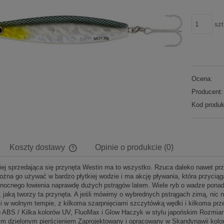
szt
Ocena:
Producent:
Kod produk
Koszty dostawy
Opinie o produkcie (0)
piej sprzedająca się przynęta Westin ma to wszystko. Rzuca daleko nawet pr
Cena nie zawiera ewentualnych kosztów
ożna go używać w bardzo płytkiej wodzie i ma akcję pływania, która przyciąg
płatności
nocnego łowienia naprawdę dużych pstrągów latem. Wiele ryb o wadze ponad 
, jaką tworzy ta przynęta. A jeśli mówimy o wybrednych pstrągach zimą, nic 
i w wolnym tempie, z kilkoma szarpnięciami szczytówką wędki i kilkoma prz
 ABS / Kilka kolorów UV, FluoMax i Glow Haczyk w stylu japońskim Rozmiar
m dzielonym pierścieniem Zaprojektowany i opracowany w Skandynawii kol