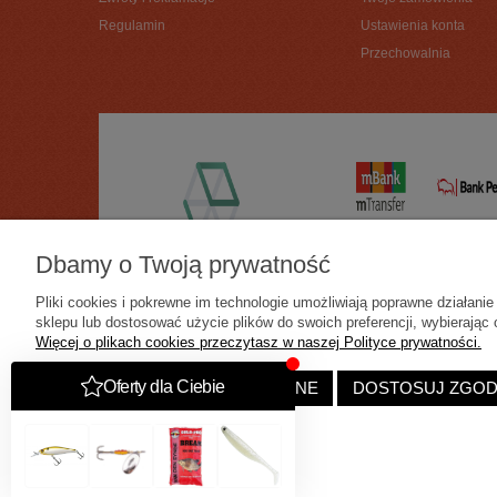
Regulamin
Ustawienia konta
Przechowalnia
Dbamy o Twoją prywatność
Pliki cookies i pokrewne im technologie umożliwiają poprawne działan
sklepu lub dostosować użycie plików do swoich preferencji, wybierając 
Więcej o plikach cookies przeczytasz w naszej Polityce prywatności.
ZAAKCEPTUJ TYLKO NIEZBĘDNE
DOSTOSUJ ZGO