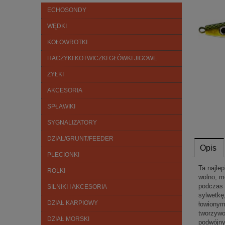
ECHOSONDY
WĘDKI
KOŁOWROTKI
HACZYKI KOTWICZKI GŁÓWKI JIGOWE
ŻYŁKI
AKCESORIA
SPŁAWIKI
SYGNALIZATORY
DZIAŁ/GRUNT/FEEDER
Opis
PLECIONKI
Ta najle
ROLKI
wolno, m
podczas 
SILNIKI I AKCESORIA
sylwetkę
DZIAŁ KARPIOWY
łowionym
tworzywo
DZIAŁ MORSKI
podwójny