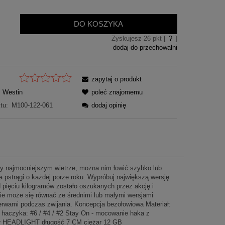
DO KOSZYKA
Zyskujesz
26
pkt [
?
]
dodaj do przechowalni
zapytaj o produkt
Westin
poleć znajomemu
tu:
M100-122-061
dodaj opinię
zy najmocniejszym wietrze, można nim łowić szybko lub
a pstrągi o każdej porze roku. Wypróbuj największą wersję
pięciu kilogramów zostało oszukanych przez akcję i
nie może się równać ze średnimi lub małymi wersjami
erwami podczas zwijania. Koncepcja bezołowiowa Materiał:
 haczyka: #6 / #4 / #2 Stay On - mocowanie haka z
or HEADLIGHT długość 7 CM ciężar 12 GB