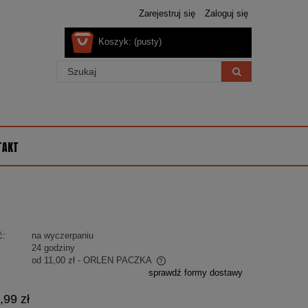
Zarejestruj się
Zaloguj się
Koszyk:
(pusty)
TAKT
ć:
na wyczerpaniu
:
24 godziny
od 11,00 zł
- ORLEN PACZKA
sprawdź formy dostawy
 nie zawiera ewentualnych kosztów
,99 zł
ości