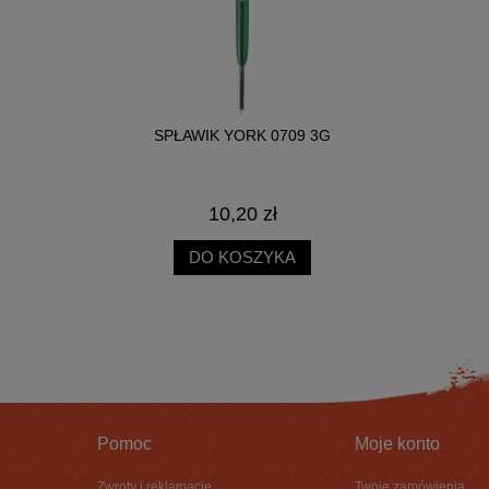
 3G
SPŁAWIK YORK 0709 3G
SPŁ
10,20 zł
DO KOSZYKA
Pomoc
Moje konto
Zwroty i reklamacje
Twoje zamówienia