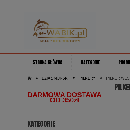
STRONA GŁÓWNA
KATEGORIE
PROM
»
»
»
DZIAŁ MORSKI
PILKERY
PILKER WES
PILKE
DARMOWA DOSTAWA
OD 350zł
KATEGORIE