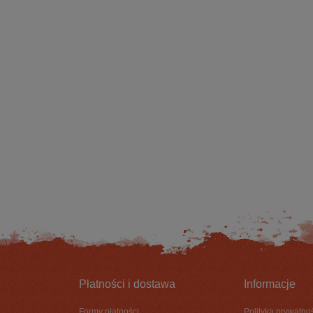
AWIK YORK 0709 2G
BUTY GUMOWCE LEMIGO SUPER LEK
9,90 zł
119,90 zł
DO KOSZYKA
DO KOSZYKA
Płatności i dostawa
Informacje
Formy płatności
Polityka prywatno