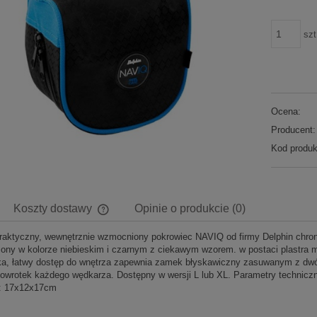
szt
Ocena:
Producent:
Kod produk
Koszty dostawy
Opinie o produkcie (0)
raktyczny, wewnętrznie wzmocniony pokrowiec NAVIQ od firmy Delphin chron
Cena nie zawiera ewentualnych kosztów
ny w kolorze niebieskim i czarnym z ciekawym wzorem. w postaci plastra 
płatności
ka, łatwy dostęp do wnętrza zapewnia zamek błyskawiczny zasuwanym z dwóch
łowrotek każdego wędkarza. Dostępny w wersji L lub XL. Parametry techn
: 17x12x17cm