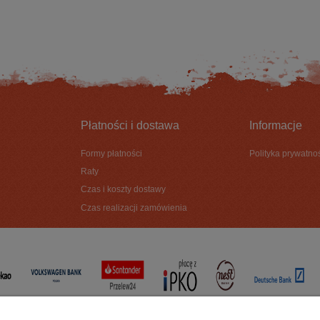
DO KOSZYKA
DO KOSZYKA
Płatności i dostawa
Informacje
Formy płatności
Polityka prywatno
Raty
Czas i koszty dostawy
Czas realizacji zamówienia