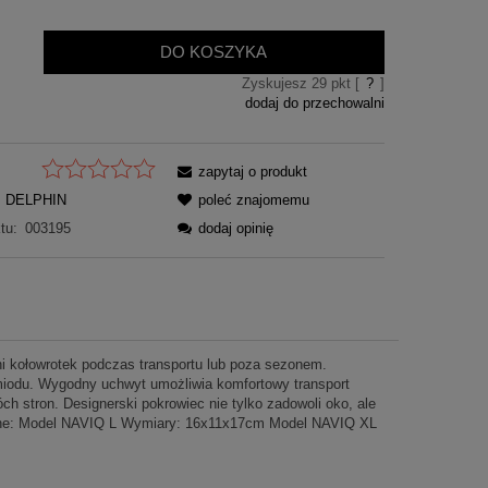
DO KOSZYKA
Zyskujesz
29
pkt [
?
]
dodaj do przechowalni
zapytaj o produkt
DELPHIN
poleć znajomemu
tu:
003195
dodaj opinię
i kołowrotek podczas transportu lub poza sezonem.
miodu. Wygodny uchwyt umożliwia komfortowy transport
 stron. Designerski pokrowiec nie tylko zadowoli oko, ale
iczne: Model NAVIQ L Wymiary: 16x11x17cm Model NAVIQ XL