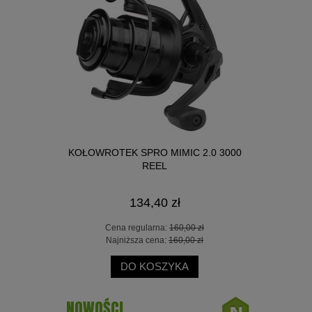
ACK FEEDER
KOŁOWROTEK SPRO MIMIC 2.0 3000
WĘDKA DRAG
REEL
XF
134,40 zł
 zł
Cena regularna:
160,00 zł
Cen
 zł
Najniższa cena:
160,00 zł
Naj
DO KOSZYKA
NOWOŚCI