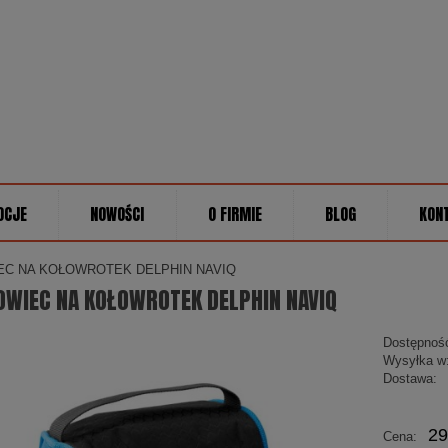
OCJE
NOWOŚCI
O FIRMIE
BLOG
KON
C NA KOŁOWROTEK DELPHIN NAVIQ
WIEC NA KOŁOWROTEK DELPHIN NAVIQ
Dostępnoś
Wysyłka w
Dostawa:
Cena
29
Cena:
płatn