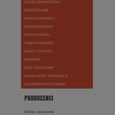
KOSZE/ŁÓŻKA/KRZESŁA
ODZIEŻ/OBUWIE
PARASOLE/NAMIOTY
PODBIERAKI/SIATKI
PONTONY/ŁÓDKI
TORBY/POKROWCE
ZANĘTY / DODATKI
PODPÓRKI
DZIAŁ PODLODOWY
AKUMULATORY ENERBLOCK
ŁADOWARKI PROSTOWNIKI
PRODUCENCI
Wybierz producenta