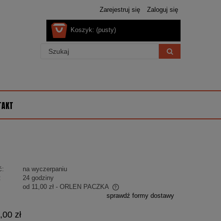
Zarejestruj się
Zaloguj się
Koszyk:
(pusty)
TAKT
ć:
na wyczerpaniu
:
24 godziny
od 11,00 zł
- ORLEN PACZKA
sprawdź formy dostawy
 nie zawiera ewentualnych kosztów
,00 zł
ości