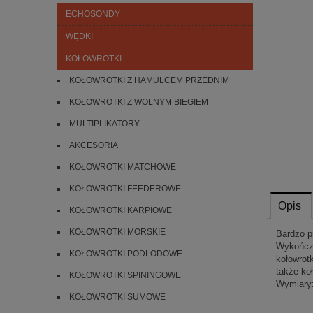
ECHOSONDY
WĘDKI
KOŁOWROTKI
KOŁOWROTKI Z HAMULCEM PRZEDNIM
KOŁOWROTKI Z WOLNYM BIEGIEM
MULTIPLIKATORY
AKCESORIA
KOŁOWROTKI MATCHOWE
KOŁOWROTKI FEEDEROWE
Opis
KOŁOWROTKI KARPIOWE
KOŁOWROTKI MORSKIE
Bardzo p
Wykończo
KOŁOWROTKI PODLODOWE
kołowrot
także ko
KOŁOWROTKI SPININGOWE
Wymiary
KOŁOWROTKI SUMOWE