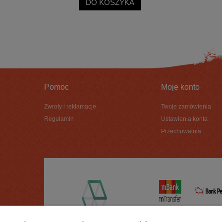
DO KOSZYKA
Pomoc
Moje konto
Zwroty i reklamacje
Twoje zamówienia
Regulamin
Ustawienia konta
Przechowalnia