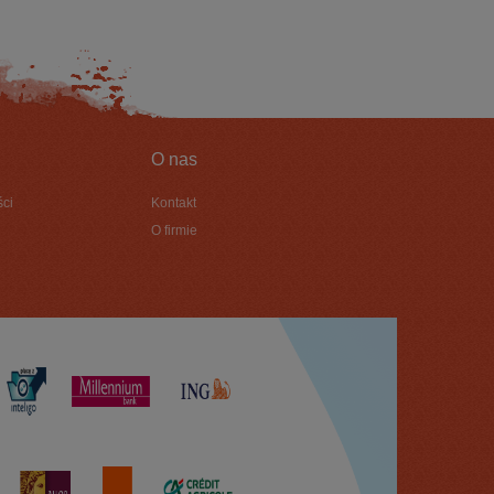
O nas
ści
Kontakt
O firmie