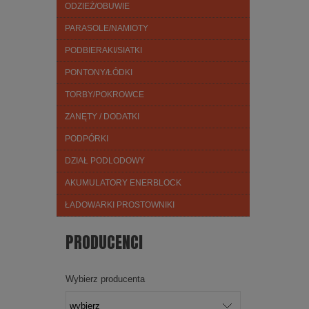
ODZIEŻ/OBUWIE
PARASOLE/NAMIOTY
PODBIERAKI/SIATKI
PONTONY/ŁÓDKI
TORBY/POKROWCE
ZANĘTY / DODATKI
PODPÓRKI
DZIAŁ PODLODOWY
AKUMULATORY ENERBLOCK
ŁADOWARKI PROSTOWNIKI
PRODUCENCI
Wybierz producenta