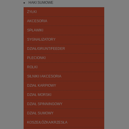
HAKI SUMOWE
ŻYŁKI
AKCESORIA
SPŁAWIKI
SYGNALIZATORY
DZIAŁ/GRUNT/FEEDER
PLECIONKI
ROLKI
SILNIKI I AKCESORIA
DZIAŁ KARPIOWY
DZIAŁ MORSKI
DZIAŁ SPINNINGOWY
DZIAŁ SUMOWY
KOSZE/ŁÓŻKA/KRZESŁA