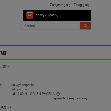
Zarejestruj się
Zaloguj się
Koszyk:
(pusty)
TAKT
 NR14
ć:
na wyczerpaniu
:
24 godziny
od 11,00 zł
- ORLEN PACZKA
sprawdź formy dostawy
 nie zawiera ewentualnych kosztów
,50 zł
ości