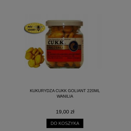
NICA SŁOIK
KUKURYDZA CUKK GOLIANT 220ML
BIG R
WANILIA
19,00 zł
DO KOSZYKA