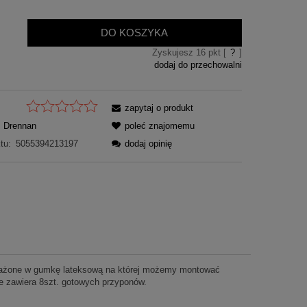
DO KOSZYKA
Zyskujesz
16
pkt [
?
]
dodaj do przechowalni
zapytaj o produkt
Drennan
poleć znajomemu
tu:
5055394213197
dodaj opinię
sażone w gumkę lateksową na której możemy montować
ie zawiera 8szt. gotowych przyponów.