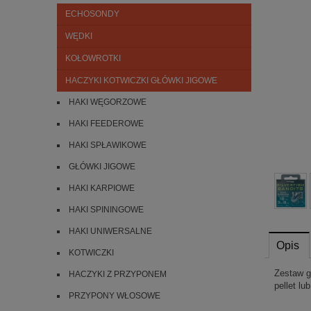
ECHOSONDY
WĘDKI
KOŁOWROTKI
HACZYKI KOTWICZKI GŁÓWKI JIGOWE
HAKI WĘGORZOWE
HAKI FEEDEROWE
HAKI SPŁAWIKOWE
GŁÓWKI JIGOWE
HAKI KARPIOWE
HAKI SPININGOWE
HAKI UNIWERSALNE
Opis
KOTWICZKI
Zestaw g
HACZYKI Z PRZYPONEM
pellet l
PRZYPONY WŁOSOWE