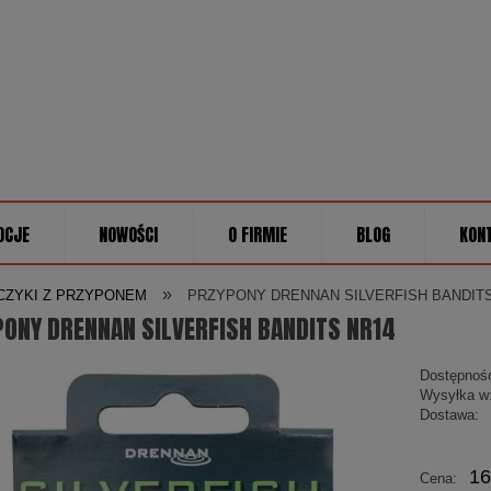
OCJE
NOWOŚCI
O FIRMIE
BLOG
KON
»
CZYKI Z PRZYPONEM
PRZYPONY DRENNAN SILVERFISH BANDITS
ONY DRENNAN SILVERFISH BANDITS NR14
Dostępnoś
Wysyłka w
Dostawa:
Cena
16
Cena:
płatn