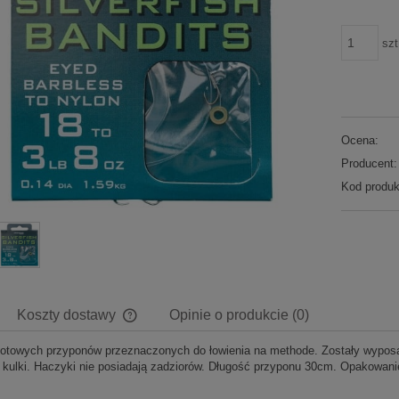
szt
Ocena:
Producent:
Kod produk
Koszty dostawy
Opinie o produkcie (0)
otowych przyponów przeznaczonych do łowienia na methode. Zostały wypo
Cena nie zawiera ewentualnych kosztów
ub kulki. Haczyki nie posiadają zadziorów. Długość przyponu 30cm. Opakowan
płatności