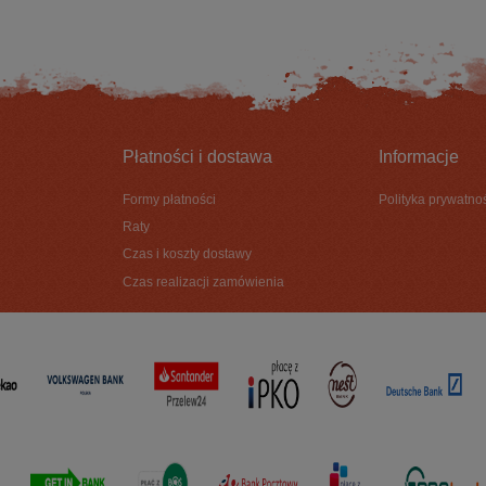
Płatności i dostawa
Informacje
Formy płatności
Polityka prywatno
Raty
Czas i koszty dostawy
Czas realizacji zamówienia