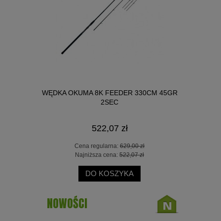
LT2.0 2000
WĘDKA OKUMA 8K FEEDER 330CM 45GR
KOŁOWROT
2SEC
522,07 zł
 zł
Cena regularna:
629,00 zł
Ce
 zł
Najniższa cena:
522,07 zł
Na
DO KOSZYKA
NOWOŚCI