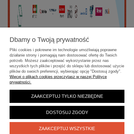
Dbamy o Twoją prywatność
Pliki cookies i pokrewne im technologie umożliwiają poprawne
działanie strony i pomagają nam dostosować ofertę do Twoich
potrzeb. Możesz zaakceptować wykorzystanie przez nas
wszystkich tych plików i przejść do sklepu lub dostosować użycie
plików do swoich preferencji, wybierając opcję "Dostosuj zgody".
Więcej o plikach cookies przeczytasz w naszej Polityce
prywatności.
ZAAKCEPTUJ TYLKO NIEZBĘDNE
POKAŻ PEŁNĄ WERSJĘ STRONY
Sklep internetowy Shoper.pl
DOSTOSUJ ZGODY
ZAAKCEPTUJ WSZYSTKIE