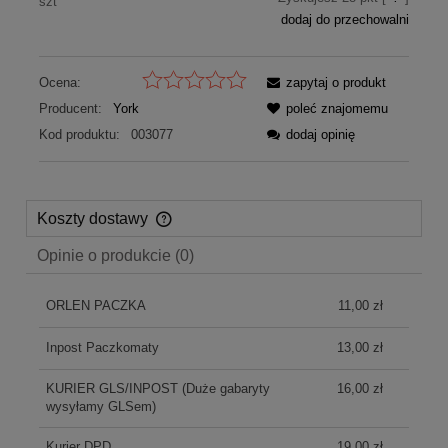
szt
dodaj do przechowalni
Ocena:
zapytaj o produkt
Producent:
York
poleć znajomemu
Kod produktu:
003077
dodaj opinię
Koszty dostawy
Cena nie zawiera ewentualnych kosztów płatności
Opinie o produkcie (0)
ORLEN PACZKA
11,00 zł
Inpost Paczkomaty
13,00 zł
KURIER GLS/INPOST
(Duże gabaryty
16,00 zł
wysyłamy GLSem)
Kurier DPD
19,00 zł