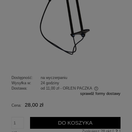
Dostępność:
na wyczerpaniu
Wysyłka w:
24 godziny
Dostawa:
od 11,00 zł
- ORLEN PACZKA
sprawdź formy dostawy
Cena nie zawiera ewentualnych kosztów płatności
28,00 zł
Cena:
DO KOSZYKA
Zyskujesz
28
pkt [
?
]