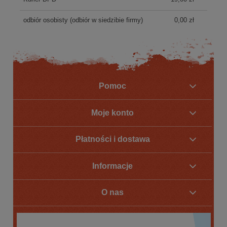
odbiór osobisty
(odbiór w siedzibie firmy)
0,00 zł
Pomoc
Moje konto
Płatności i dostawa
Informacje
O nas