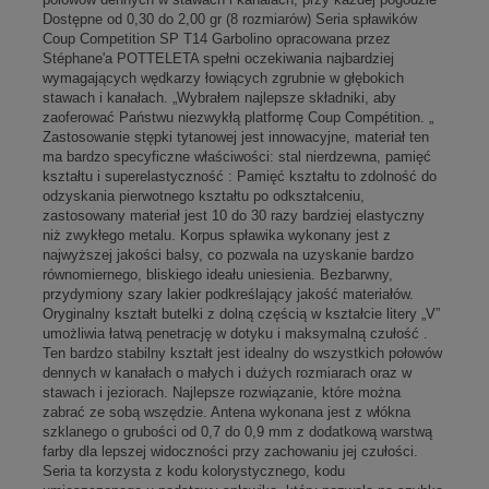
Dostępne od 0,30 do 2,00 gr (8 rozmiarów) Seria spławików
Coup Competition SP T14 Garbolino opracowana przez
Stéphane'a POTTELETA spełni oczekiwania najbardziej
wymagających wędkarzy łowiących zgrubnie w głębokich
stawach i kanałach. „Wybrałem najlepsze składniki, aby
zaoferować Państwu niezwykłą platformę Coup Compétition. „
Zastosowanie stępki tytanowej jest innowacyjne, materiał ten
ma bardzo specyficzne właściwości: stal nierdzewna, pamięć
kształtu i superelastyczność : Pamięć kształtu to zdolność do
odzyskania pierwotnego kształtu po odkształceniu,
zastosowany materiał jest 10 do 30 razy bardziej elastyczny
niż zwykłego metalu. Korpus spławika wykonany jest z
najwyższej jakości balsy, co pozwala na uzyskanie bardzo
równomiernego, bliskiego ideału uniesienia. Bezbarwny,
przydymiony szary lakier podkreślający jakość materiałów.
Oryginalny kształt butelki z dolną częścią w kształcie litery „V”
umożliwia łatwą penetrację w dotyku i maksymalną czułość .
Ten bardzo stabilny kształt jest idealny do wszystkich połowów
dennych w kanałach o małych i dużych rozmiarach oraz w
stawach i jeziorach. Najlepsze rozwiązanie, które można
zabrać ze sobą wszędzie. Antena wykonana jest z włókna
szklanego o grubości od 0,7 do 0,9 mm z dodatkową warstwą
farby dla lepszej widoczności przy zachowaniu jej czułości.
Seria ta korzysta z kodu kolorystycznego, kodu