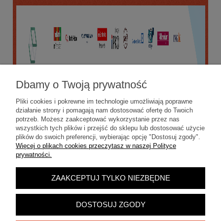
Dbamy o Twoją prywatność
Pliki cookies i pokrewne im technologie umożliwiają poprawne
działanie strony i pomagają nam dostosować ofertę do Twoich
potrzeb. Możesz zaakceptować wykorzystanie przez nas
wszystkich tych plików i przejść do sklepu lub dostosować użycie
plików do swoich preferencji, wybierając opcję "Dostosuj zgody".
Więcej o plikach cookies przeczytasz w naszej Polityce
prywatności.
ZAAKCEPTUJ TYLKO NIEZBĘDNE
POKAŻ PEŁNĄ WERSJĘ STRONY
Sklep internetowy Shoper.pl
DOSTOSUJ ZGODY