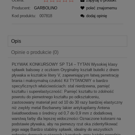
Ocena:
zapytaj o produkt
Producent:
GARBOLINO
poleć znajomemu
Kod produktu:
007818
dodaj opinię
Opis
Opinie o produkcie (0)
PŁYWAK KONKURSOWY SP T14 – TYTAN Wysokiej klasy
spławik balsowy z oczkiem Oryginalny kształt butelki z dnem
pływaka w kształcie litery V, zapewniającym łatwą penetrację
brania i maksymalną czułość Kil TYTANOWY o bardzo
specyficznych właściwościach: stal nierdzewna, pamięć
kształtu i superelastyczność: Pamięć kształtu to zdolność
powrotu do pierwotnego kształtu po odkształceniu,
zastosowany materiał jest od 10 do 30 razy bardziej elastyczny
niż zwykły metal Bezbarwny lakier antykapilarny Antena
światłowodowa o średnicy od 0,7 do 0,9 mm z dodatkową
warstwą farby dla lepszej widoczności Oznaczone kolorami na
podstawie pływaka, aby na pierwszy rzut oka zidentyfikować
jego wagę Bardzo stabilny spławik, idealny do wszystkich
połowów dennych w stawach i kanałach, przy każdej pogodzie