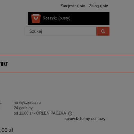
Zarejestruj się
Zaloguj się
Koszyk:
(pusty)
TAKT
ć:
na wyczerpaniu
:
24 godziny
od 11,00 zł
- ORLEN PACZKA
sprawdź formy dostawy
 nie zawiera ewentualnych kosztów
,00 zł
ości