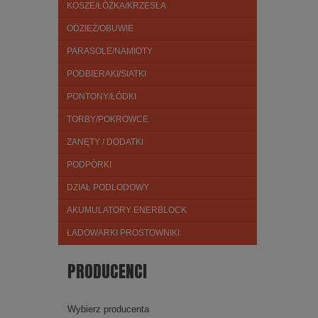
KOSZE/ŁÓŻKA/KRZESŁA
ODZIEŻ/OBUWIE
PARASOLE/NAMIOTY
PODBIERAKI/SIATKI
PONTONY/ŁÓDKI
TORBY/POKROWCE
ZANĘTY / DODATKI
PODPÓRKI
DZIAŁ PODLODOWY
AKUMULATORY ENERBLOCK
ŁADOWARKI PROSTOWNIKI
PRODUCENCI
Wybierz producenta