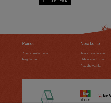
DO KOSZYKA
Pomoc
Moje konto
Zwroty i reklamacje
Twoje zamówienia
Regulamin
Ustawienia konta
Przechowalnia