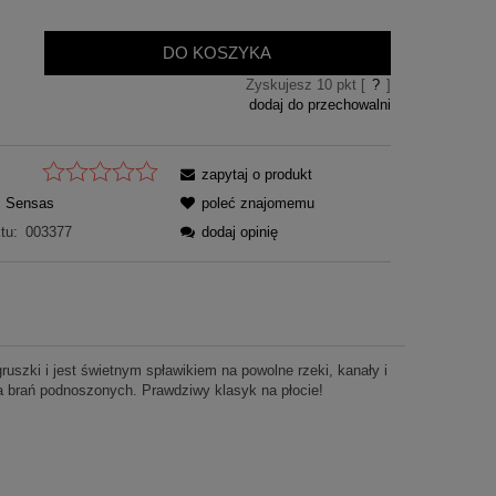
DO KOSZYKA
Zyskujesz
10
pkt [
?
]
dodaj do przechowalni
zapytaj o produkt
Sensas
poleć znajomemu
tu:
003377
dodaj opinię
ki i jest świetnym spławikiem na powolne rzeki, kanały i
a brań podnoszonych. Prawdziwy klasyk na płocie!