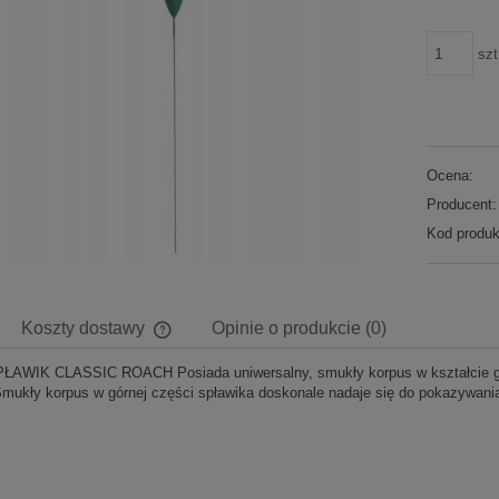
szt
Ocena:
Producent:
Kod produk
Koszty dostawy
Opinie o produkcie (0)
ŁAWIK CLASSIC ROACH Posiada uniwersalny, smukły korpus w kształcie grusz
Cena nie zawiera ewentualnych kosztów
 Smukły korpus w górnej części spławika doskonale nadaje się do pokazywani
płatności