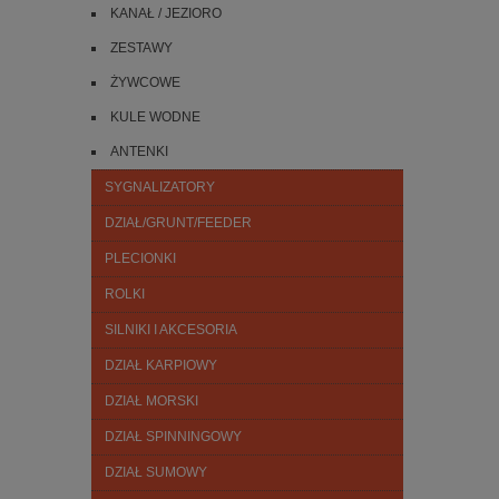
KANAŁ / JEZIORO
ZESTAWY
ŻYWCOWE
KULE WODNE
ANTENKI
SYGNALIZATORY
DZIAŁ/GRUNT/FEEDER
PLECIONKI
ROLKI
SILNIKI I AKCESORIA
DZIAŁ KARPIOWY
DZIAŁ MORSKI
DZIAŁ SPINNINGOWY
DZIAŁ SUMOWY