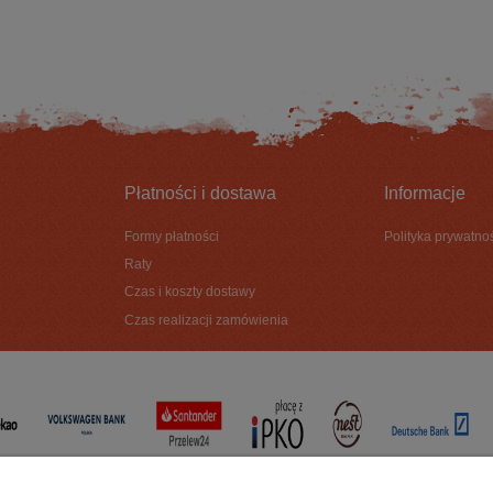
DO KOSZYKA
DO KOSZYKA
Płatności i dostawa
Informacje
Formy płatności
Polityka prywatno
Raty
Czas i koszty dostawy
Czas realizacji zamówienia