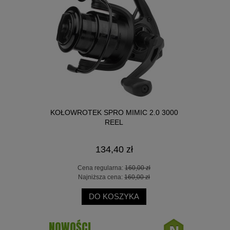
ACK FEEDER
KOŁOWROTEK SPRO MIMIC 2.0 3000
WĘDKA OK
REEL
134,40 zł
 zł
Cena regularna:
160,00 zł
Ce
 zł
Najniższa cena:
160,00 zł
Na
DO KOSZYKA
NOWOŚCI