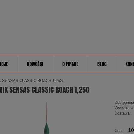
OCJE
NOWOŚCI
O FIRMIE
BLOG
KON
 SENSAS CLASSIC ROACH 1,25G
IK SENSAS CLASSIC ROACH 1,25G
Dostępnoś
Wysyłka w
Dostawa:
Cena
10
Cena:
płatn