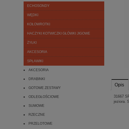
ECHOSONDY
WĘDKI
KOŁOWROTKI
HACZYKI KOTWICZKI GŁÓWKI JIGOWE
ŻYŁKI
AKCESORIA
SPŁAWIKI
AKCESORIA
DRABINKI
Opis
GOTOWE ZESTAWY
31667 SP
ODLEGŁOŚCIOWE
jeziora.
SUMOWE
RZECZNE
PRZELOTOWE